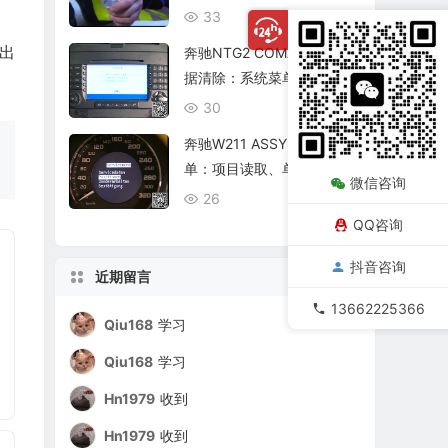
复查
33
08/06
出
奔驰NTG2 COMAND个人数
据清除：系统菜单、恢复出
厂与结果确认
30
08/06
奔驰W211 ASSYST保养菜
单：项目读取、单项确认与
微信咨询
复位核查
26
08/06
QQ咨询
抖音咨询
近期留言
13662225366
Qiu168
学习
Qiu168
学习
Hn1979
收到
Hn1979
收到