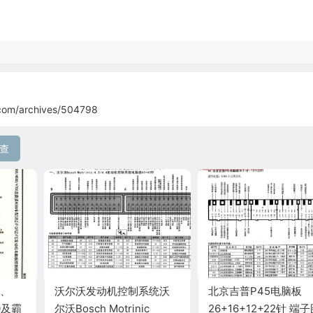
com/archives/504798
查
0、
沃尔沃发动机控制系统沃
北京吉普P45电脑板
0及霸
尔沃Bosch Motrinic
26+16+12+22针 端