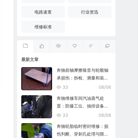
电路速查
行业资迅
维修标准
最新文章
奔驰前轴摩擦噪音与轮毂轴
承损伤：拆检、测量和装复
复查
33
08/06
奔驰维修车间汽油蒸气处
置：防爆工位、抽排设备与
燃油收集
33
08/06
奔驰轮胎临时密封维修：损
伤判断、穿刺孔处理与限速