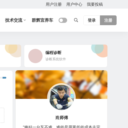
用户注册
用户中心
我要投稿
技术交流
群辉宜养车
登录
注册
编程诊断
诊断系统软件
肖师傅
“修好一台车不难，难的是用更低的成本去完