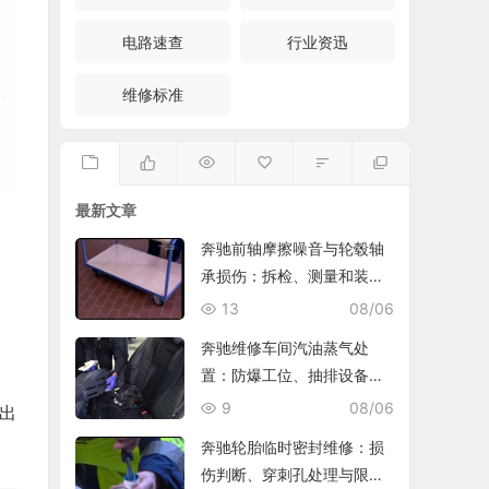
电路速查
行业资迅
维修标准
最新文章
奔驰前轴摩擦噪音与轮毂轴
承损伤：拆检、测量和装复
复查
13
08/06
奔驰维修车间汽油蒸气处
置：防爆工位、抽排设备与
燃油收集
9
08/06
出
奔驰轮胎临时密封维修：损
伤判断、穿刺孔处理与限速