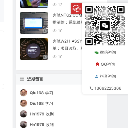
复查
13
08/06
奔驰NTG2 COMAND个人数
据清除：系统菜单、恢复出
厂与结果确认
10
08/06
奔驰W211 ASSYST保养菜
单：项目读取、单项确认与
微信咨询
复位核查
10
08/06
QQ咨询
抖音咨询
近期留言
13662225366
Qiu168
学习
Qiu168
学习
Hn1979
收到
Hn1979
收到