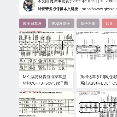
本文由
肖师傅
发表于2025年5月29日 13:20:00
转载请务必保留本文链接：
https://www.qhyxc.
欧美日车系
电脑板端子
端子速查
起亚
MK_福特林肯航海家车型
斯柯达车系(1)防抱
针脚70+70+50针. 端子图
系统ABS(带EDL/TCS
车型)端子