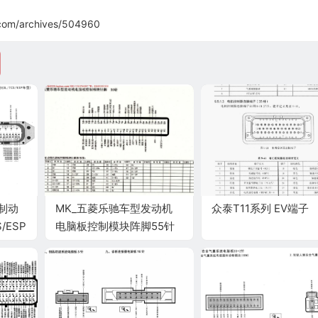
com/archives/504960
死制动
MK_五菱乐驰车型发动机
众泰T11系列 EV端子
/ESP
电脑板控制模块阵脚55针
端子图