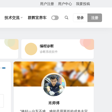
用户注册
用户中心
我要投稿
技术交流
群辉宜养车
登录
注册
编程诊断
诊断系统软件
肖师傅
“修好一台车不难，难的是用更低的成本去完