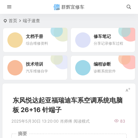
群辉宜修车
首页
端子速查
文档手册
修车笔记
综合维修资料
分享记录修车过程
技术培训
编程诊断
汽车维修自学
诊断系统软件
东风悦达起亚福瑞迪车系空调系统电脑
板 26+16 针端子
2025年5月30日 13:20:00
肖师傅
阅读模式
83
摘要