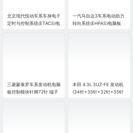
北京现代悦动车系车身电子
一汽马自达3车系电动助力
定时与控制系统(ETACS)电
转向系统(EHPAS)电脑板
脑板 20+16+12针端子
2+6针端子
三菱蒙泰罗车系发动机电脑
丰田 4.3L 3UZ-FE 发动机
板控制模块针脚72针 端子
(34针+35针+32针+35针
图
+31针)端子