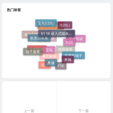
热门标签
宝马520Li
520Li
51 16 嵌入式烟灰缸托架
群辉维修标准
欧美日车系
发动机电脑端子
N20
灯
技术培训
宝马
维修标准
端子速查
车身装备
电路速查
奔驰
电脑板端子
奥迪
施工标准
培训
F18
上一篇
下一篇