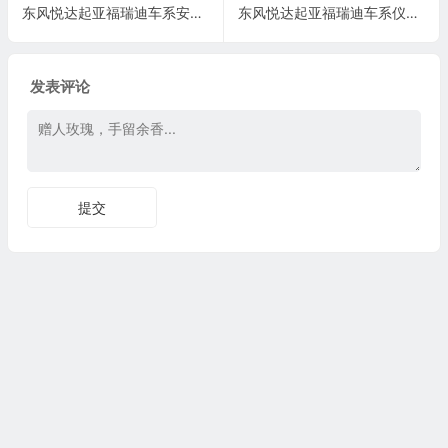
东风悦达起亚福瑞迪车系安全气囊系统(1.6L DOHC)电脑板24+32针端子
东风悦达起亚福瑞迪车系仪表盘电脑板 36+20 针端子
发表评论