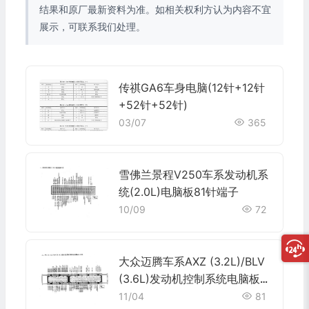
结果和原厂最新资料为准。如相关权利方认为内容不宜
展示，可联系我们处理。
传祺GA6车身电脑(12针+12针
+52针+52针)
03/07
365
雪佛兰景程V250车系发动机系
统(2.0L)电脑板81针端子
10/09
72
大众迈腾车系AXZ (3.2L)/BLV
(3.6L)发动机控制系统电脑板6
0+94针端子
11/04
81