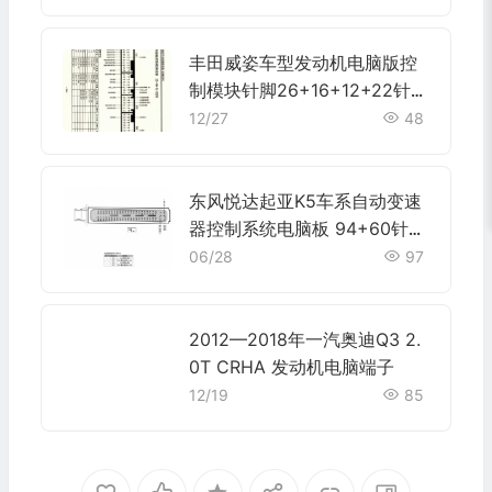
丰田威姿车型发动机电脑版控
制模块针脚26+16+12+22针
端子图
12/27
48
东风悦达起亚K5车系自动变速
器控制系统电脑板 94+60针端
子
06/28
97
2012—2018年一汽奥迪Q3 2.
0T CRHA 发动机电脑端子
12/19
85