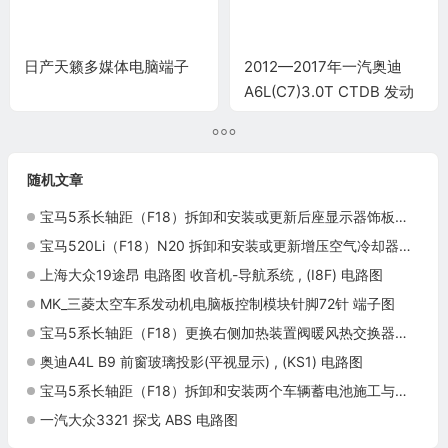
日产天籁多媒体电脑端子
2012—2017年一汽奥迪
A6L(C7)3.0T CTDB 发动
机电脑端子
随机文章
宝马5系长轴距（F18）拆卸和安装或更新后座显示器饰板（显示屏前后）施工与复检标准
宝马520Li（F18）N20 拆卸和安装或更新增压空气冷却器施工与复检标准
上海大众19途昂 电路图 收音机-导航系统 , (I8F) 电路图
MK_三菱太空车系发动机电脑板控制模块针脚72针 端子图
宝马5系长轴距（F18）更换右侧加热装置阀暖风热交换器的软管施工与复检标准
奥迪A4L B9 前窗玻璃投影(平视显示) , (KS1) 电路图
宝马5系长轴距（F18）拆卸和安装两个车辆蓄电池施工与复检标准
一汽大众3321 探戈 ABS 电路图