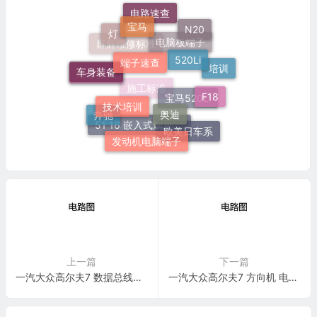
电路速查
宝马
N20
灯
端子速查
520Li
电脑板端子
群辉维修标准
车身装备
培训
维修标准
F18
技术培训
奥迪
施工标准
宝马520Li
奔驰
欧美日车系
51 16 嵌入式烟灰缸托架
发动机电脑端子
上一篇
下一篇
一汽大众高尔夫7 数据总线联网 电路图
一汽大众高尔夫7 方向机 电路图