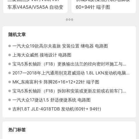
车系V4A5A/V5A5A 自动变
60+94针 端子图
速器控制系统电脑板
72+146针端子
随机文章
一汽大众19款高尔夫嘉旅 安装位置 继电器 电路图
上海大众威然 接地设计 电路图
宝马5系长轴距（F18）更换输出法兰的径向密封环施工与复检标准
2017—2018年上汽通用别克君威混动 1.8L LKN发动机电脑端子
MK_东南富利卡 阵脚26+16+12+22针 端子图
宝马5系长轴距（F18）拆卸和安装或更新左前或右前车门窗玻璃施工与复检标准
一汽大众17捷达1.5 舒适便捷系统 电路图
吉利1.8T JLE-4G18TDB 发动机(60针+ 94针)
热门标签