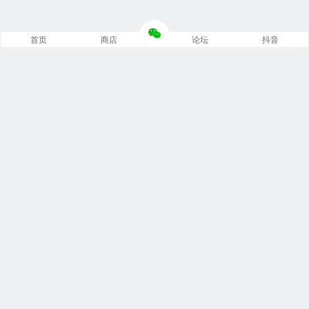
首页
商店
论坛
抖音
推荐栏目
修车笔记
技术培训
编程诊断