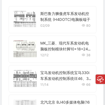
斯巴鲁力狮傲虎车系发动机控
制系统 (H4DOTC)电脑板端子
02/09
80
MK_三菱、现代车系发动机电
脑板控制模块针脚10+18+24针
3 端子图
12/12
38
宝马发动机控制系统宝马330i
车系发动机控制系统(E46、30
6S3)电脑板9+24+52+40+9
11/14
66
针端子
北汽北京 BJ40多媒体电脑(16