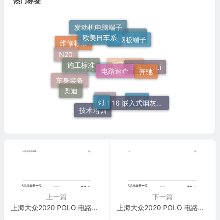
热门标签
发动机电脑端子
欧美日车系
电脑板端子
宝马
520Li
维修标准
N20
施工标准
电路速查
奔驰
宝马520Li
端子速查
群辉维修标准
奥迪
车身装备
灯
51 16 嵌入式烟灰缸托架
培训
F18
技术培训
上一篇
下一篇
上海大众2020 POLO 电路图 雨水与光线识别传感器 电路图
上海大众2020 POLO 电路图 音响系统 电路图