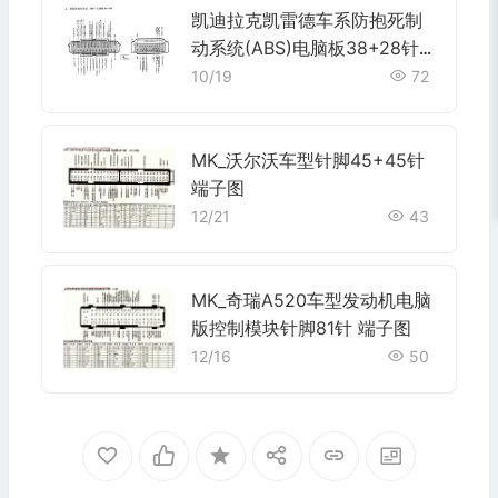
凯迪拉克凯雷德车系防抱死制
动系统(ABS)电脑板38+28针
端子
10/19
72
MK_沃尔沃车型针脚45+45针
端子图
12/21
43
MK_奇瑞A520车型发动机电脑
版控制模块针脚81针 端子图
12/16
50