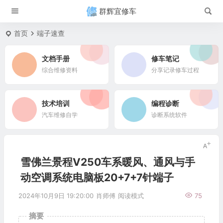
群辉宜修车
首页
端子速查
文档手册
修车笔记
综合维修资料
分享记录修车过程
技术培训
编程诊断
汽车维修自学
诊断系统软件
雪佛兰景程V250车系暖风、通风与手
动空调系统电脑板20+7+7针端子
2024年10月9日 19:20:00
肖师傅
阅读模式
75
摘要