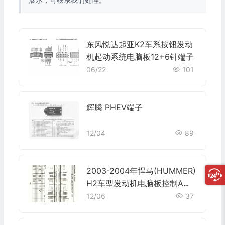
东风悦达起亚K2车系按钮发动
机起动系统电脑板12+6针端子
06/22
101
辉腾 PHEV端子
12/04
89
2003-2004年悍马(HUMMER)
H2车型发动机电脑板控制A模
块针脚80针 端子图
12/06
37