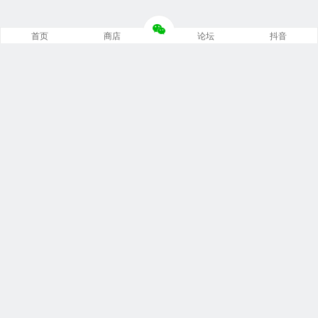
首页
商店
论坛
抖音
推荐栏目
修车笔记
技术培训
编程诊断