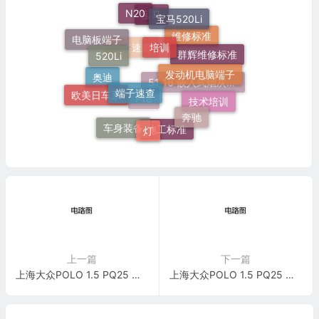
N20
宝马520Li
宝马
培训
电脑板端子
520Li
维修标准
群辉维修标准
发动机电脑端子
电路速查
端子速查
奥迪
欧美日车系
51 16 嵌入式烟灰缸托架
技术培训
奔驰
F18
灯
车身装备
施工标准
上一篇
下一篇
上海大众POLO 1.5 PQ25 保险丝配置 电路图
上海大众POLO 1.5 PQ25 基本装备 电路图