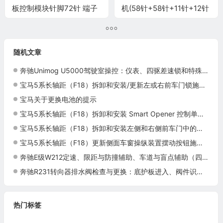
板控制模块针脚72针 端子
机(58针+58针+11针+12针
图
+24针+ 48针)端子
随机文章
奔驰Unimog U5000驾驶室操控：仪表、四驱差速锁和特殊开关
宝马5系长轴距（F18）拆卸和安装/更新左或右前车门锁施工与复检标准
宝马关于更换电池的提示
宝马5系长轴距（F18）拆卸和安装 Smart Opener 控制单元施工与复检标准
宝马5系长轴距（F18）拆卸和安装左侧和右侧前车门中的电动车窗升降机施工与复检标准
宝马5系长轴距（F18）更新侧面车窗操纵装置摆动按钮施工与复检标准
奔驰E级W212定速、限距与防撞辅助、车道与盲点辅助（四）
奔驰R231转向器排水阀检查与更换：底护板进入、阀件识别与密封复查
热门标签