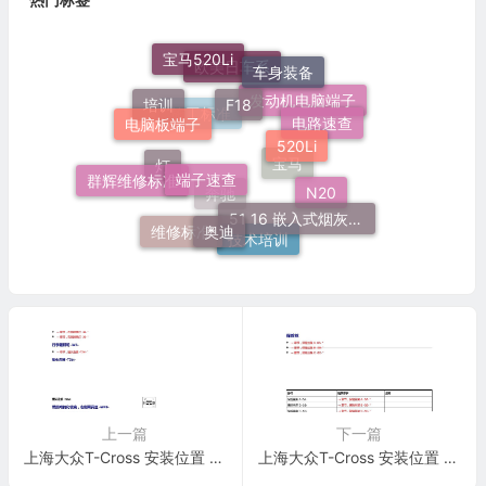
宝马520Li
车身装备
F18
欧美日车系
电脑板端子
培训
发动机电脑端子
电路速查
520Li
施工标准
端子速查
群辉维修标准
灯
宝马
N20
51 16 嵌入式烟灰缸托架
奥迪
奔驰
维修标准
技术培训
上一篇
下一篇
上海大众T-Cross 安装位置 以 W至 Z 开头的零件 电路图
上海大众T-Cross 安装位置 保险丝 电路图