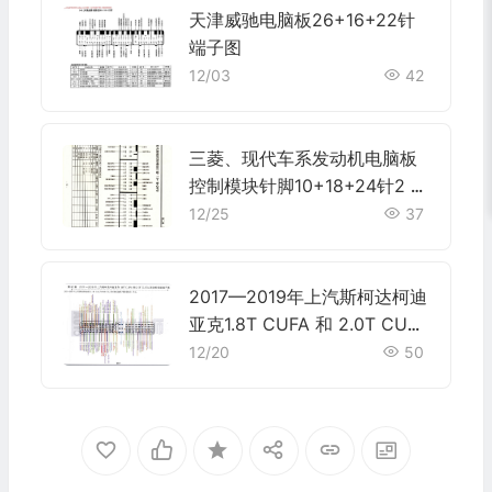
天津威驰电脑板26+16+22针
端子图
12/03
42
三菱、现代车系发动机电脑板
控制模块针脚10+18+24针2 端
子图
12/25
37
2017—2019年上汽斯柯达柯迪
亚克1.8T CUFA 和 2.0T CUG
A 发动机电脑端子
12/20
50