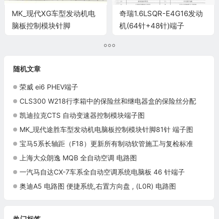
MK_现代XG车型发动机电
奇瑞1.6LSQR-E4G16发动
脑板控制模块针脚
机(64针+48针)端子
35+26+28+30针 端子图
随机文章
荣威 ei6 PHEV端子
CLS300 W218行李箱中的保险丝和继电器盒的保险丝分配
凯迪拉克CTS 自动变速器控制模块端子图
MK_现代途胜车型发动机电脑板控制模块针脚81针 端子图
宝马5系长轴距（F18）更新所有制动软管施工与复检标准
上海大众朗逸 MQB 全自动空调 电路图
一汽马自达CX-7车系全自动空调系统电脑板 46 针端子
奥迪A5 电路图 便捷系统,右置方向盘 , (L0R) 电路图
热门标签