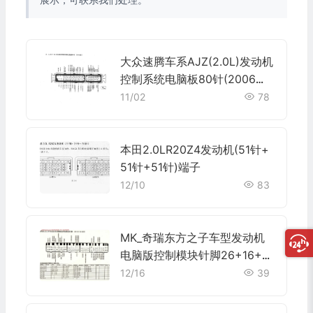
大众速腾车系AJZ(2.0L)发动机
控制系统电脑板80针(2006款)
端子
11/02
78
本田2.0LR20Z4发动机(51针+
51针+51针)端子
12/10
83
MK_奇瑞东方之子车型发动机
电脑版控制模块针脚26+16+1
2+22针 端子图
12/16
39