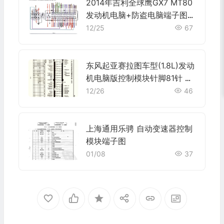
2014年吉利全球鹰GX7 MT80
发动机电脑+防盗电脑端子图端
子
12/25
67
东风起亚赛拉图车型(1.8L)发动
机电脑版控制模块针脚81针 端
子图
12/26
46
上海通用乐骋 自动变速器控制
模块端子图
01/08
37