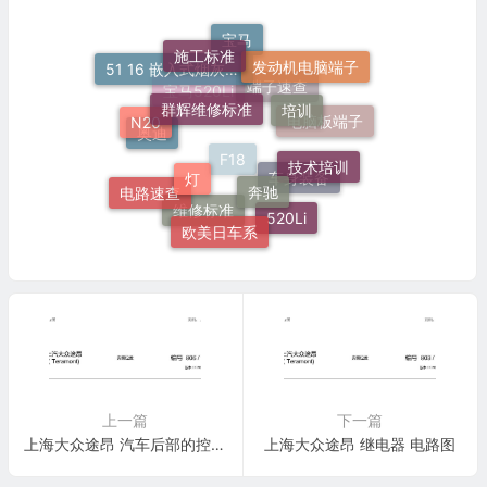
施工标准
宝马
发动机电脑端子
51 16 嵌入式烟灰缸托架
群辉维修标准
培训
端子速查
N20
宝马520Li
电脑板端子
奥迪
技术培训
灯
奔驰
F18
电路速查
车身装备
520Li
欧美日车系
维修标准
上一篇
下一篇
上海大众途昂 汽车后部的控制单元 电路图
上海大众途昂 继电器 电路图