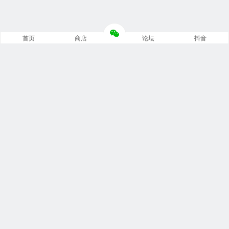
首页
商店
论坛
抖音
推荐栏目
修车笔记
技术培训
编程诊断