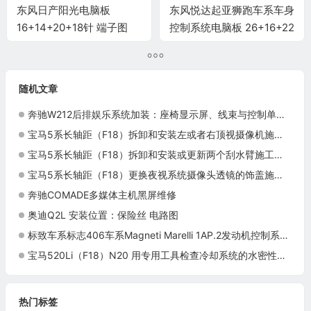
东风日产阳光电脑板
东风悦达起亚狮跑车系车身
16+14+20+18针 端子图
控制系统电脑板 26+16+22
针端子
随机文章
奔驰W212后排娱乐系统加装：座椅显示屏、线束与控制单元设置
宝马5系长轴距（F18）拆卸和安装左或者右顶视摄像机施工与复检标准
宝马5系长轴距（F18）拆卸和安装或更新两个刮水臂施工与复检标准
宝马5系长轴距（F18）更换夜视系统摄像头透镜的饰盖施工与复检标准
奔驰COMADE多媒体主机黑屏维修
奥迪Q2L 安装位置：保险丝 电路图
标致车系标志406车系Magneti Marelli 1AP.2发动机控制系统电脑板55针端子
宝马520Li（F18）N20 用专用工具检查冷却系统的水密性施工与复检标准
热门标签