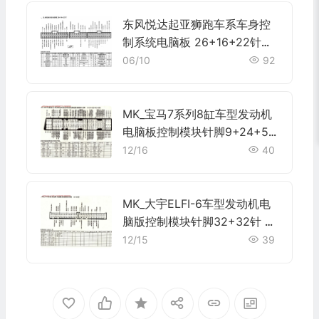
东风悦达起亚狮跑车系车身控
制系统电脑板 26+16+22针端
子
06/10
92
MK_宝马7系列8缸车型发动机
电脑板控制模块针脚9+24+52
+40+9针 端子图
12/16
40
MK_大宇ELFI-6车型发动机电
脑版控制模块针脚32+32针 端
子图
12/15
39