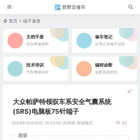
群辉宜修车
首页
端子速查
文档手册
修车笔记
综合维修资料
分享记录修车过程
技术培训
编程诊断
汽车维修自学
诊断系统软件
大众帕萨特领驭车系安全气囊系统
(SRS)电脑板75针端子
2024年10月30日 19:20:00
肖师傅
阅读模式
92
摘要