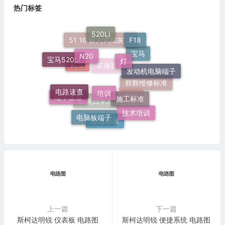
热门标签
520Li
F18
51 16 嵌入式烟灰缸托架
N20
灯
宝马520Li
宝马
发动机电脑端子
奥迪
车身装备
培训
群辉维修标准
电路速查
施工标准
端子速查
奔驰
欧美日车系
电脑板端子
技术培训
维修标准
上一篇
下一篇
斯柯达明锐 仪表板 电路图
斯柯达明锐 便捷系统 电路图