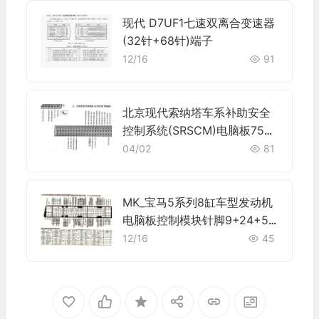
现代 D7UF1七速双离合变速器
(32针+68针)端子
12/16
91
北京现代索纳塔车系补助安全
控制系统(SRSCM)电脑板75针
端子
04/02
81
MK_宝马5系列8缸车型发动机
电脑板控制模块针脚9+24+52
+40+9针 端子图
12/16
45