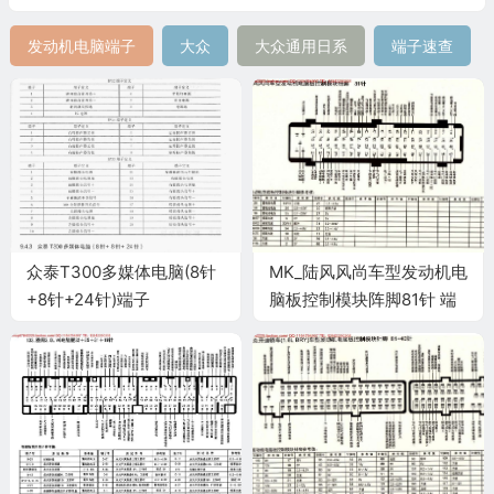
发动机电脑端子
大众
大众通用日系
端子速查
众泰T300多媒体电脑(8针
MK_陆风风尚车型发动机电
+8针+24针)端子
脑板控制模块阵脚81针 端
子图