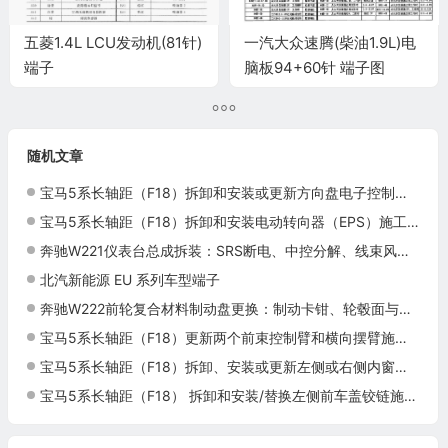
五菱1.4L LCU发动机(81针)
一汽大众速腾(柴油1.9L)电
端子
脑板94+60针 端子图
随机文章
宝马5系长轴距（F18）拆卸和安装或更新方向盘电子控制装置控制 单元施工与复检标准
宝马5系长轴距（F18）拆卸和安装电动转向器（EPS）施工与复检标准
奔驰W221仪表台总成拆装：SRS断电、中控分解、线束风道与移出
北汽新能源 EU 系列车型端子
奔驰W222前轮复合材料制动盘更换：制动卡钳、轮毂面与规定紧固
宝马5系长轴距（F18）更新两个前束控制臂和横向摆臂施工与复检标准
宝马5系长轴距（F18）拆卸、安装或更新左侧或右侧内窗框盖板施工与复检标准
宝马5系长轴距（F18） 拆卸和安装/替换左侧前车盖铰链施工与复检标准