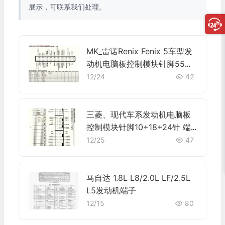
展示，可联系我们处理。
MK_雷诺Renix Fenix 5车型发
动机电脑板控制模块针脚55针
端子图
12/24
42
三菱、现代车系发动机电脑板
控制模块针脚10+18+24针 端
子图
12/25
47
马自达 1.8L L8/2.0L LF/2.5L
L5发动机端子
12/15
80