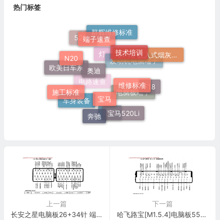
热门标签
端子速查
群辉维修标准
520Li
技术培训
N20
51 16 嵌入式烟灰缸托架
奥迪
灯
发动机电脑端子
欧美日车系
维修标准
F18
宝马
施工标准
电路速查
电脑板端子
车身装备
宝马520Li
奔驰
培训
上一篇
下一篇
长安之星电脑板26+34针 端子图
哈飞路宝[M1.5.4]电脑板55针 端子图