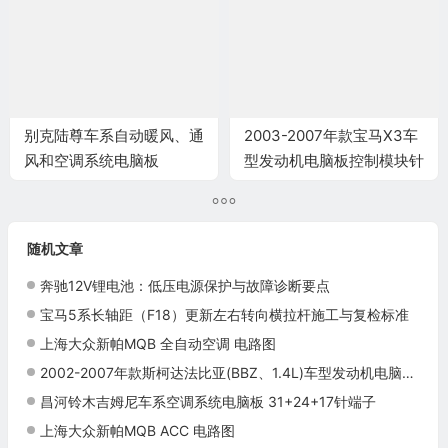
别克陆尊车系自动暖风、通
2003-2007年款宝马X3车
风和空调系统电脑板
型发动机电脑板控制模块针
24+24+6针端子
脚(E83 256S5
2.5L)9+24+52+40+9针
端子图
随机文章
奔驰12V锂电池：低压电源保护与故障诊断要点
宝马5系长轴距（F18）更新左右转向横拉杆施工与复检标准
上海大众新帕MQB 全自动空调 电路图
2002-2007年款斯柯达法比亚(BBZ、1.4L)车型发动机电脑板控制模块针脚8+32+84+5针 端子图
昌河铃木吉姆尼车系空调系统电脑板 31+24+17针端子
上海大众新帕MQB ACC 电路图