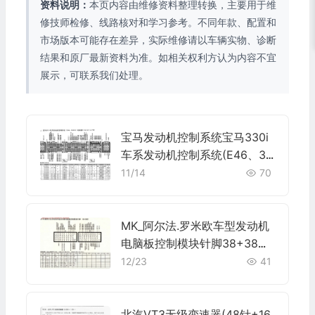
资料说明：
本页内容由维修资料整理转换，主要用于维
修技师检修、线路核对和学习参考。不同年款、配置和
市场版本可能存在差异，实际维修请以车辆实物、诊断
结果和原厂最新资料为准。如相关权利方认为内容不宜
展示，可联系我们处理。
宝马发动机控制系统宝马330i
车系发动机控制系统(E46、30
6S3)电脑板9+24+52+40+9
11/14
70
针端子
MK_阿尔法.罗米欧车型发动机
电脑板控制模块针脚38+38针
端子图
12/23
41
北汽VT3无级变速器(48针+16