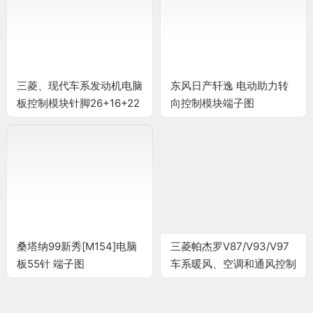
三菱、现代车系发动机电脑
东风日产轩逸 电动助力转
板控制模块针脚26+16+22
向控制模块端子图
针5 端子图
桑塔纳99新秀[M154]电脑
三菱帕杰罗V87/V93/V97
板55针 端子图
车系暖风、空调和通风控制
系统电脑板52针端子