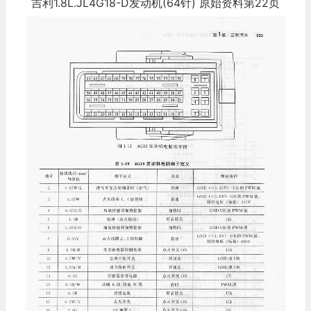
吉利1.8L.JL4G18-D发动机(64针) 原始资料第22页