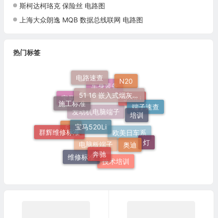
斯柯达柯珞克 保险丝 电路图
上海大众朗逸 MQB 数据总线联网 电路图
热门标签
电路速查
N20
51 16 嵌入式烟灰缸托架
施工标准
车身装备
宝马
培训
端子速查
520Li
宝马520Li
发动机电脑端子
群辉维修标准
奥迪
F18
灯
奔驰
欧美日车系
电脑板端子
维修标准
技术培训