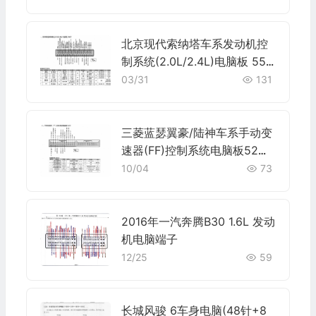
北京现代索纳塔车系发动机控
制系统(2.0L/2.4L)电脑板 55
针端子
03/31
131
三菱蓝瑟翼豪/陆神车系手动变
速器(FF)控制系统电脑板52针
端子
10/04
73
2016年一汽奔腾B30 1.6L 发动
机电脑端子
12/25
59
长城风骏 6车身电脑(48针+8