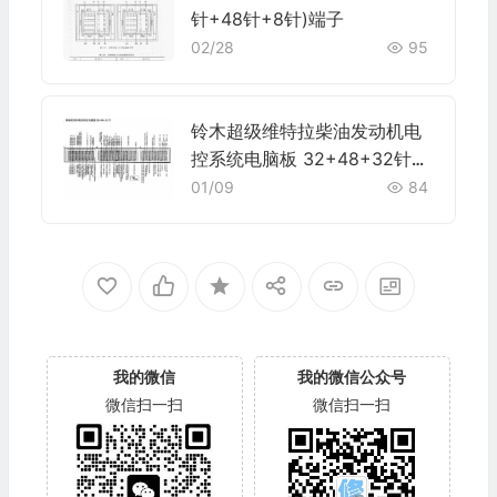
针+48针+8针)端子
02/28
95
铃木超级维特拉柴油发动机电
控系统电脑板 32+48+32针端
子
01/09
84
我的微信
我的微信公众号
微信扫一扫
微信扫一扫