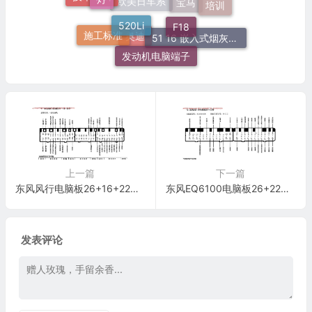
技术培训
520Li
F18
宝马
欧美日车系
施工标准
51 16 嵌入式烟灰缸托架
奥迪
发动机电脑端子
上一篇
下一篇
东风风行电脑板26+16+22针 端子图
东风EQ6100电脑板26+22针 端子图
发表评论