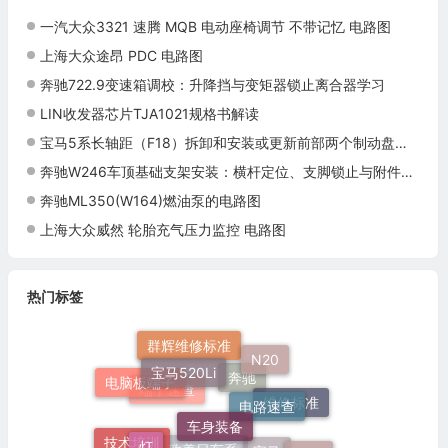
一汽大众3321 速腾 MQB 电动座椅调节 不带记忆 电路图
上海大众途昂 PDC 电路图
奔驰722.9变速箱调校：升降挡与变矩器锁止离合器学习
LIN收发器芯片TJA1021规格书解读
宝马5系长轴距（F18）拆卸和安装或更新前部两个制动盘施工与复检标准
奔驰W246车顶基础支架安装：横杆定位、支脚锁止与附件检查
奔驰ML350(W164)燃油泵的电路图
上海大众威然 轮胎充气压力监控 电路图
热门标签
群辉维修标准
宝马520Li
N20
电脑板端子
电路速查
车身装备
奔驰
端子速查
维修标准
灯
培训