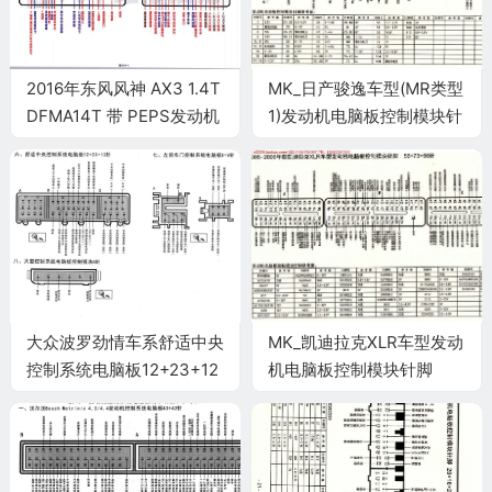
2016年东风风神 AX3 1.4T
MK_日产骏逸车型(MR类型
DFMA14T 带 PEPS发动机
1)发动机电脑板控制模块针
电脑端子
脚32+48+32针 端子图
大众波罗劲情车系舒适中央
MK_凯迪拉克XLR车型发动
控制系统电脑板12+23+12
机电脑板控制模块针脚
针端子
56+73+56针 端子图