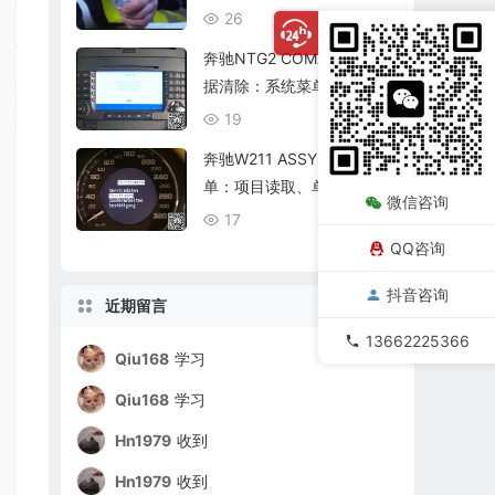
复查
26
08/06
奔驰NTG2 COMAND个人数
据清除：系统菜单、恢复出
厂与结果确认
19
08/06
奔驰W211 ASSYST保养菜
单：项目读取、单项确认与
微信咨询
复位核查
17
08/06
QQ咨询
抖音咨询
近期留言
13662225366
Qiu168
学习
Qiu168
学习
Hn1979
收到
Hn1979
收到