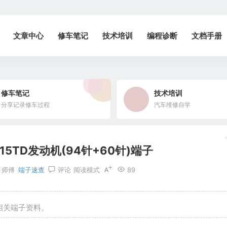
文章中心
修车笔记
技术培训
编程诊断
文档手册
修车笔记
技术培训
分享记录修车过程
汽车维修自学
3G15TD发动机(94针+60针)端子
肖师傅
端子速查
评论
阅读模式
89
针)相关端子资料。