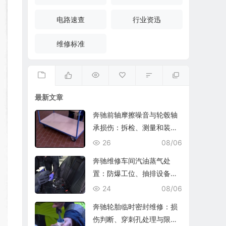
电路速查
行业资迅
维修标准
最新文章
奔驰前轴摩擦噪音与轮毂轴
承损伤：拆检、测量和装复
复查
26
08/06
奔驰维修车间汽油蒸气处
置：防爆工位、抽排设备与
燃油收集
24
08/06
奔驰轮胎临时密封维修：损
伤判断、穿刺孔处理与限速