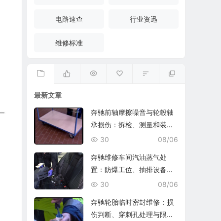
电路速查
行业资迅
维修标准
最新文章
奔驰前轴摩擦噪音与轮毂轴
承损伤：拆检、测量和装复
复查
30
08/06
奔驰维修车间汽油蒸气处
置：防爆工位、抽排设备与
燃油收集
30
08/06
奔驰轮胎临时密封维修：损
伤判断、穿刺孔处理与限速