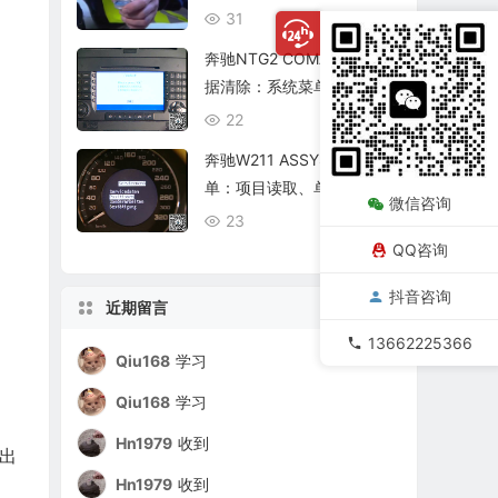
复查
31
08/06
奔驰NTG2 COMAND个人数
据清除：系统菜单、恢复出
厂与结果确认
22
08/06
奔驰W211 ASSYST保养菜
单：项目读取、单项确认与
微信咨询
复位核查
23
08/06
QQ咨询
抖音咨询
近期留言
13662225366
Qiu168
学习
Qiu168
学习
Hn1979
收到
出
Hn1979
收到