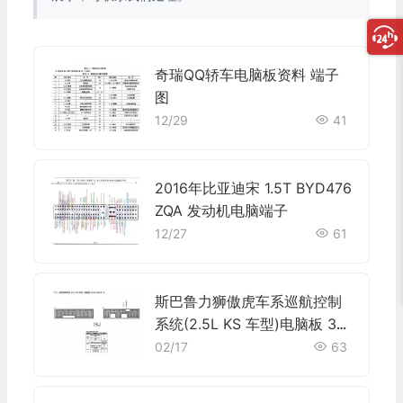
奇瑞QQ轿车电脑板资料 端子
图
12/29
41
2016年比亚迪宋 1.5T BYD476
ZQA 发动机电脑端子
12/27
61
斯巴鲁力狮傲虎车系巡航控制
系统(2.5L KS 车型)电脑板 34
+35+35+31针端子
02/17
63