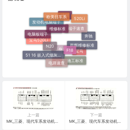
欧美日车系
520Li
培训
维修标准
端子速查
发动机电脑端子
电脑板端子
技术培训
奥迪
奔驰
N20
群辉维修标准
F18
宝马520Li
51 16 嵌入式烟灰缸托架
宝马
车身装备
电路速查
施工标准
灯
上一篇
下一篇
MK_三菱、现代车系发动机电脑板控制模块针脚10+18+24针4 端子图
MK_三菱、现代车系发动机电脑板控制模块针脚10+18+24针9 端子图