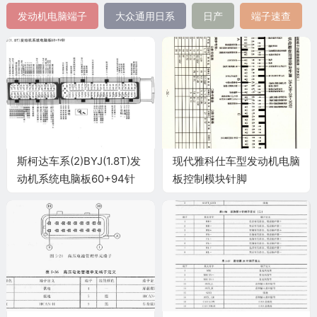
发动机电脑端子
大众通用日系
日产
端子速查
斯柯达车系(2)BYJ(1.8T)发
现代雅科仕车型发动机电脑
动机系统电脑板60+94针
板控制模块针脚
端子
35+26+28+30针 端子图