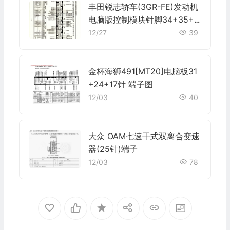
丰田锐志轿车(3GR-FE)发动机
电脑版控制模块针脚34+35+3
2+33+35+31针 端子图
12/27
39
金杯海狮491[MT20]电脑板31
+24+17针 端子图
12/03
40
大众 OAM七速干式双离合变速
器(25针)端子
12/03
78