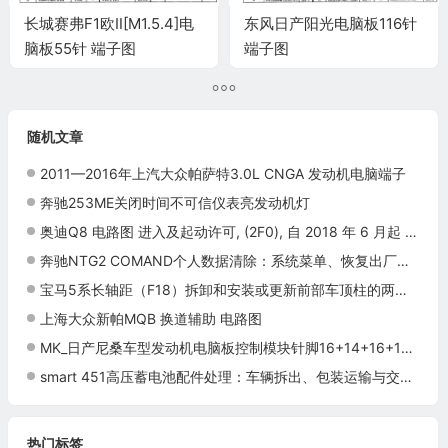
长城赛弗F1欧Ⅱ[M1.5.4]电
东风日产阳光电脑板116针
脑板55针 端子图
端子图
随机文章
2011—2016年上汽大众帕萨特3.0L CNGA 发动机电脑端子
奔驰253ME关闭时间不可信仪表亮发动机灯
奥迪Q8 电路图 进入及起动许可, (2F0), 自 2018 年 6 月起 电路图
奔驰NTG2 COMAND个人数据清除：系统菜单、恢复出厂与结果确认
宝马5系长轴距（F18）拆卸和安装或更新前部车顶柱的两个饰件施工与复检标准
上海大众新帕MQB 换道辅助 电路图
MK_日产尼桑车型发动机电脑板控制模块针脚16+14+16+18针3 端子图
smart 451高压蓄电池配件处理：车辆拆出、包装运输与交接记录
热门标签