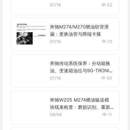
缘测试
07/18
52
奔驰M274/M270燃油软管泄
漏：更换油管与两端卡箍
07/16
72
奔驰传动系统保养：分动箱换
油、变速箱油位与9G-TRONIC
调试
07/18
50
奔驰W205 M274燃油输送模
块线束检查：磨损识别、重新
敷设与密封恢复
08/06
11