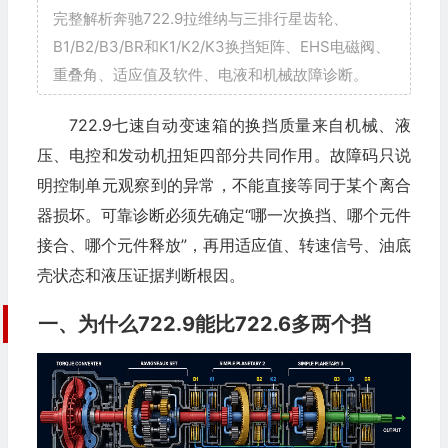
完整解析奔驰722.9拉维纳与三排行星齿轮、
B1/B2/B3/BR和K1/K2/K3换挡矩阵、EHS电磁阀、
重叠角、适应值及软件、电液和机械故障诊断。
722.9七速自动变速箱的换挡质量来自机械、液
压、电控和发动机扭矩四部分共同作用。故障码只说
明控制单元观察到的异常，不能直接等同于某个离合
器损坏。可靠诊断必须先确定“哪一次换挡、哪个元件
接合、哪个元件释放”，再用适应值、转速信号、油底
壳状态和液压证据判断根因。
一、为什么722.9能比722.6多两个挡