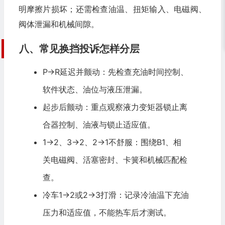
明摩擦片损坏；还需检查油温、扭矩输入、电磁阀、
阀体泄漏和机械间隙。
八、常见换挡投诉怎样分层
P→R延迟并颤动：先检查充油时间控制、
软件状态、油位与液压泄漏。
起步后颤动：重点观察液力变矩器锁止离
合器控制、油液与锁止适应值。
1→2、3→2、2→1不舒服：围绕B1、相
关电磁阀、活塞密封、卡簧和机械匹配检
查。
冷车1→2或2→3打滑：记录冷油温下充油
压力和适应值，不能热车后才测试。