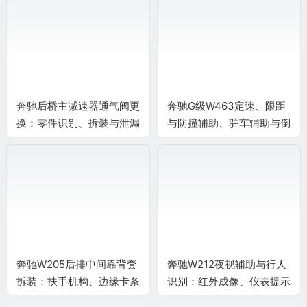
奔驰后桥主减速器通气阀更
奔驰G级W463定速、限距
换：零件识别、拆装与泄漏
与防撞辅助、驻车辅助与倒
复查
车影像
奔驰W205后排中间靠背套
奔驰W212夜视辅助与行人
拆装：扶手机构、边缘卡条
识别：红外成像、仪表提示
与饰套定位
和使用边界