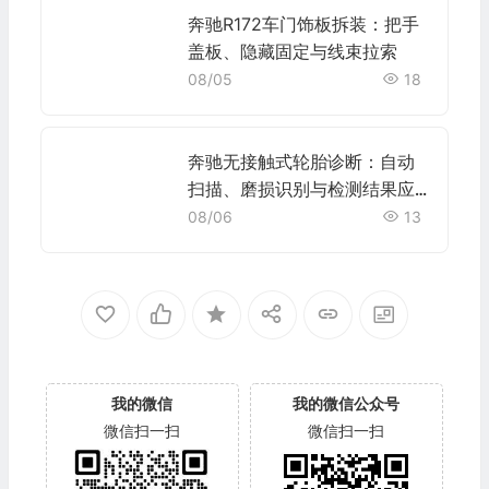
奔驰R172车门饰板拆装：把手
盖板、隐藏固定与线束拉索
08/05
18
奔驰无接触式轮胎诊断：自动
扫描、磨损识别与检测结果应
用
08/06
13
我的微信
我的微信公众号
微信扫一扫
微信扫一扫