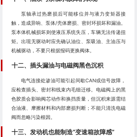
泵轴承过热磨损后可能移位并与液力变矩器接
触，造成异响、泵体/壳体磨损、密封环损坏和漏油。
泵本体机械损坏则使液压系统失压，车辆无法传递扭
矩。出现无驱动时应先确认油位、泵吸油、主油压与
机械驱动，不要只根据报码更换阀体。
十二、插头漏油与电磁阀黑色沉积
电气连接处渗油可能引起间歇CAN或信号故障，
应检查插头、密封和线束内毛细迁移。电磁阀上的黑
色胶质会影响阀芯动作和换挡质量，但沉积来源需结
合油液、摩擦材料和内部磨损判断；不能只清洗电磁
阀而忽略污染根因。
十三、发动机也能制造“变速箱故障感”