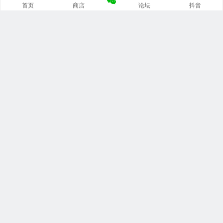
首页
商店
论坛
抖音
推荐栏目
修车笔记
技术培训
编程诊断
内部培训
安装指南
文档手册
资料软件
培训视频
问题