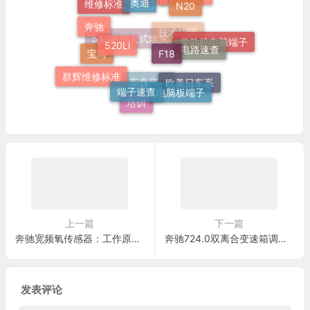
施工标准
520Li
奔驰
F18
维修标准
灯
电路速查
发动机电脑端子
技术培训
群辉维修标准
端子速查
宝马
51 16 嵌入式烟灰缸托架
电脑板端子
欧美日车系
培训
车身装备
上一篇
下一篇
奔驰宽频氧传感器：工作原理、信号测量与三个实车诊断案例
奔驰724.0双离合变速箱调校失败与液压密封性诊断
发表评论