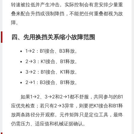
转速被拉低并产生冲击。实际控制会有意安排少量重
叠来配合升挡或强制降挡，不能把任何重叠都视为故
障。
四、先用换挡关系缩小故障范围
1→2：B1接合、B3释放。
2→3：K1接合、B1释放。
3→2：B1接合、K1释放。
2→1：B3接合、B1释放。
如果1→2、3→2和2→1都不舒服，共同参与的B1
应优先检查；若只有2→3异常，则要把K1接合和B1释
放两条路径分开观察。元件矩阵只是定位工具，最终
仍需压力、适应值和机械证据确认。