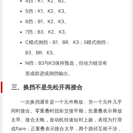
4挡：K1、K2、B2。
5挡：K1、K2、K3。
6挡：B1、K2、K3。
7挡：B3、K2、K3。
C模式倒挡：B1、BR、K3；S模式倒挡：
B3、BR、K3。
N挡：B3与K3保持预选，但动力链没有
形成前进或倒挡输出。
三、换挡不是先松开再接合
一次换挡通常是一个元件释放、另一个元件几乎
同时接合。零重叠时扭矩交接平顺；负重叠表示释放
太早、接合太晚，发动机转速短时上扬，表现为打滑
或flare；正重叠表示接合太早，两个路径互相干涉，