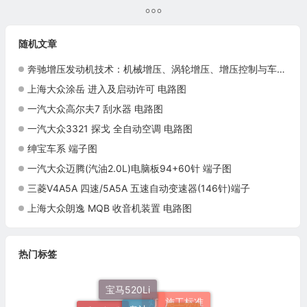
温、辅助加热器与部件诊断
随机文章
奔驰增压发动机技术：机械增压、涡轮增压、增压控制与车型应用
上海大众涂岳 进入及启动许可 电路图
一汽大众高尔夫7 刮水器 电路图
一汽大众3321 探戈 全自动空调 电路图
绅宝车系 端子图
一汽大众迈腾(汽油2.0L)电脑板94+60针 端子图
三菱V4A5A 四速/5A5A 五速自动变速器(146针)端子
上海大众朗逸 MQB 收音机装置 电路图
热门标签
奥迪
宝马520Li
N20