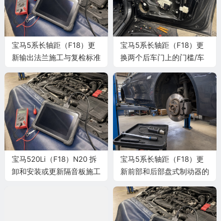
宝马5系长轴距（F18）更
宝马5系长轴距（F18）更
新输出法兰施工与复检标准
换两个后车门上的门槛/车
顶框行李架密封件施工与复
检标准
宝马520Li（F18）N20 拆
宝马5系长轴距（F18）更
卸和安装或更新隔音板施工
新前部和后部盘式制动器的
与复检标准
制动摩擦片施工与复检标准