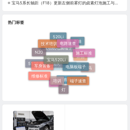
宝马5系长轴距（F18）更新左侧前雾灯的卤素灯泡施工与复检标准
热门标签
电路速查
技术培训
520Li
奥迪
宝马520Li
施工标准
N20
电脑板端子
发动机电脑端子
车身装备
奔驰
宝马
培训
51 16 嵌入式烟灰缸托架
端子速查
维修标准
欧美日车系
群辉维修标准
灯
F18