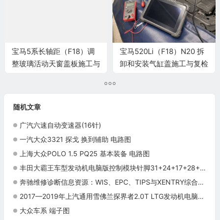
宝马5系长轴距（F18）调
宝马520Li（F18）N20 拆
整玻璃活动天窗盖板施工与
卸和安装气缸盖施工与复检
复检标准
标准
随机文章
广汽六速自动变速器(16针)
一汽大众3321 探戈 换到辅助 电路图
上海大众POLO 1.5 PQ25 基本装备 电路图
丰田大霸王车型发动机电脑版控制模块针脚31+24+17+28+22针 端子图
奔驰维修诊断信息资源：WIS、EPC、TIPS与XENTRY综合运用
2017—2019年上汽通用雪佛兰探界者2.0T LTG发动机电脑端子
大众车系 端子图