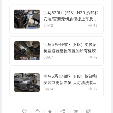
宝马520Li（F18）N20 拆卸和
安装/更新无钥匙便捷上车及起
动系统的衣帽架天线施工与复
04/12
42
检标准
宝马5系长轴距（F18）更换后
桥差速器悬挂装置的所有橡胶
支座施工与复检标准
03/04
72
宝马5系长轴距（F18）拆卸和
安装或更新左侧 大灯清洗装置
高压喷嘴施工与复检标准
04/14
72