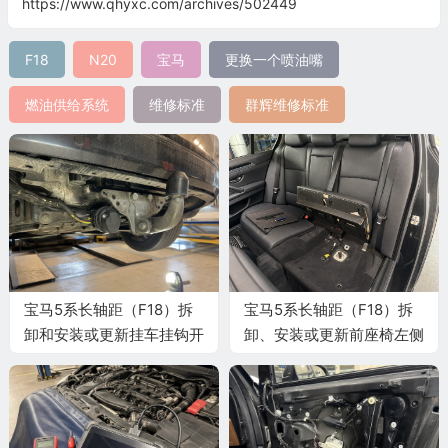
https://www.qhyxc.com/archives/502449
F18
N20
宝马
更换一个喷油嘴
燃油供给系统
维修标准
群辉维修标准
宝马5系长轴距（F18）拆
宝马5系长轴距（F18）拆
卸和安装或更新挂车挂钩开
卸、安装或更新前座椅左侧
关施工与复检标准
或右侧外部盖板施工与复检
标准