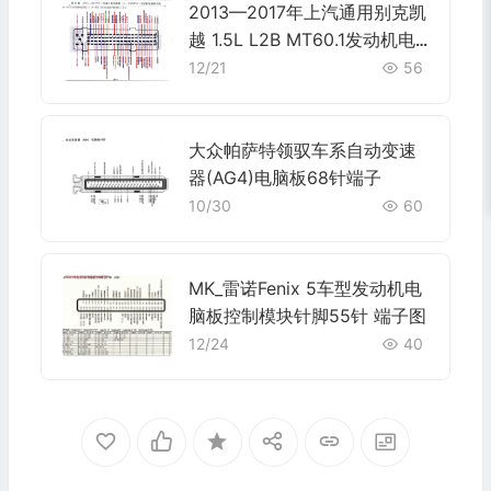
2013—2017年上汽通用别克凯
越 1.5L L2B MT60.1发动机电
脑端子
12/21
56
大众帕萨特领驭车系自动变速
器(AG4)电脑板68针端子
10/30
60
MK_雷诺Fenix 5车型发动机电
脑板控制模块针脚55针 端子图
12/24
40