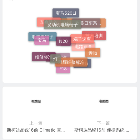
宝马520Li
发动机电脑端子
欧美日车系
车身装备
奥迪
51 16 嵌入式烟灰缸托架
端子速查
N20
技术培训
宝马
电脑板端子
培训
奔驰
电路速查
灯
群辉维修标准
维修标准
施工标准
520Li
F18
上一篇
下一篇
斯柯达晶锐16前 Climatic 空调 电路图
斯柯达晶锐16前 便捷系统,左置方向盘 2011 电路图