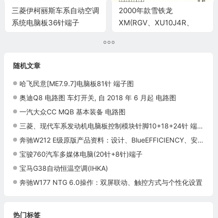
三菱伊柯丽斯车系自动空调
2000年款雪铁龙
系统电脑板36针端子
XM(RGV、XU10J4R、
2.0L、16V)车型发动机电
脑板控制模块针脚55针 端
子图
随机文章
哈飞民意[ME7.9.7]电脑板81针 端子图
奥迪Q8 电路图 车灯开关, 自 2018 年 6 月起 电路图
一汽大众CC MQB 基本装备 电路图
三菱、现代车系发动机电脑板控制模块针脚10+18+24针 端子图
奔驰W212 E级原版产品资料：设计、BlueEFFICIENCY、安全与配置
宝骏760汽车多媒体电脑(20针+8针)端子
宝马G38自动恒温空调(IHKA)
奔驰W177 NTG 6.0操作：双屏联动、触控方式与个性化设置
热门标签