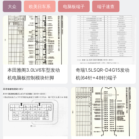
大众
欧美日车系
电脑板端子
端子速查
本田雅阁3.0LV6车型发动
奇瑞1.5LSQR-D4G15发动
机电脑板控制模块针脚
机(64针+48针)端子
32+25+31+16针 端子图