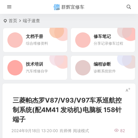
群辉宜修车
首页
端子速查
文档手册
修车笔记
综合维修资料
分享记录修车过程
技术培训
编程诊断
汽车维修自学
诊断系统软件
三菱帕杰罗V87/V93/V97车系巡航控
制系统(配4M41 发动机)电脑板 158针
端子
2024年9月18日 13:20:00
肖师傅
阅读模式
82