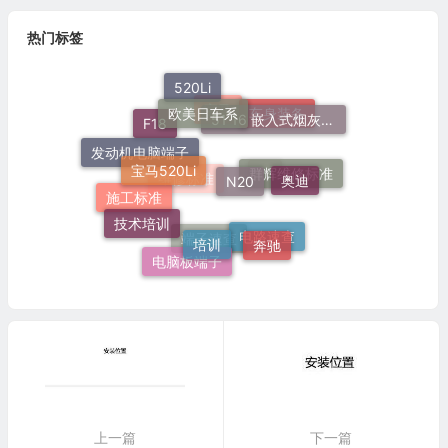
热门标签
520Li
欧美日车系
51 16 嵌入式烟灰缸托架
车身装备
宝马
F18
发动机电脑端子
宝马520Li
N20
奥迪
群辉维修标准
灯
维修标准
施工标准
技术培训
培训
奔驰
电路速查
端子速查
电脑板端子
上一篇
下一篇