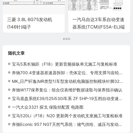
三菱 3.8L 6G75发动机
一汽马自达3车系自动变速
(146针)端子
器系统(TCM)(FS5A-EL)端
子
随机文章
宝马5系长轴距（F18）更新音频操纵单元施工与复检标准
奔驰700.4变速器差速器拆卸：壳体定位、专用支撑与齿轮组分离
MK_日产轩逸(MR类型1)车型发动机电脑版控制模块针脚32+48+32针 端子图
奔驰W177保养复位：组合仪表维护数据读取与保养指示确认
宝马底盘系统E39/525i530i车系 ZF 5HP-19五档自动变速器控制系统电脑板9+52+40针端子
一汽大众3321 探戈 保险丝配置 电路图
宝马520Li（F18）N20 更新两个发动机支座施工与复检标准
奔驰Econic 957 NGT天然气系统：储气供给、减压与发动机组件