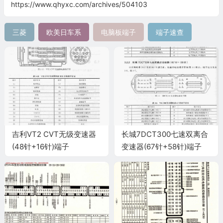
https://www.qhyxc.com/archives/504103
三菱
欧美日车系
电脑板端子
端子速查
吉利VT2 CVT无级变速器
长城7DCT300七速双离合
(48针+16针)端子
变速器(67针+58针)端子