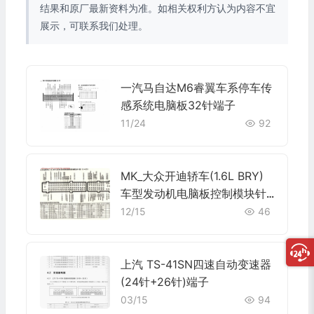
结果和原厂最新资料为准。如相关权利方认为内容不宜
展示，可联系我们处理。
一汽马自达M6睿翼车系停车传
感系统电脑板32针端子
11/24
92
MK_大众开迪轿车(1.6L BRY)
车型发动机电脑板控制模块针
脚81+40针 端子图
12/15
46
上汽 TS-41SN四速自动变速器
(24针+26针)端子
03/15
94