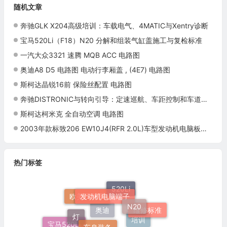
随机文章
奔驰GLK X204高级培训：车载电气、4MATIC与Xentry诊断
宝马520Li（F18）N20 分解和组装气缸盖施工与复检标准
一汽大众3321 速腾 MQB ACC 电路图
奥迪A8 D5 电路图 电动行李厢盖 , (4E7) 电路图
斯柯达晶锐16前 保险丝配置 电路图
奔驰DISTRONIC与转向引导：定速巡航、车距控制和车道居中诊断
斯柯达柯米克 全自动空调 电路图
2003年款标致206 EW10J4(RFR 2.0L)车型发动机电脑板控制模块针脚32+48+32针 端子图
热门标签
发动机电脑端子
520Li
N20
欧美日车系
灯
维修标准
车身装备
奥迪