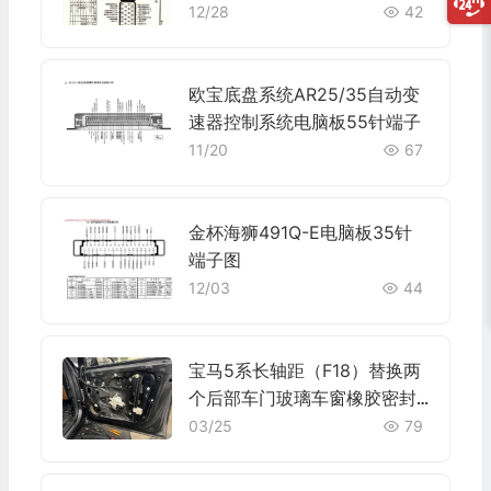
+28针 端子图
12/28
42
欧宝底盘系统AR25/35自动变
速器控制系统电脑板55针端子
11/20
67
金杯海狮491Q-E电脑板35针
端子图
12/03
44
宝马5系长轴距（F18）替换两
个后部车门玻璃车窗橡胶密封
条施工与复检标准
03/25
79