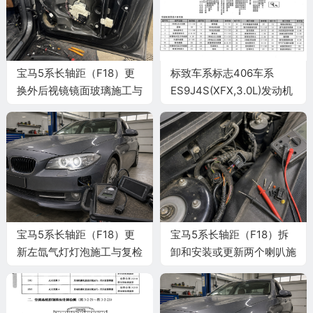
宝马5系长轴距（F18）更
标致车系标志406车系
换外后视镜镜面玻璃施工与
ES9J4S(XFX,3.0L)发动机
复检标准
控制系统电脑板55针端子
宝马5系长轴距（F18）更
宝马5系长轴距（F18）拆
新左氙气灯灯泡施工与复检
卸和安装或更新两个喇叭施
标准
工与复检标准