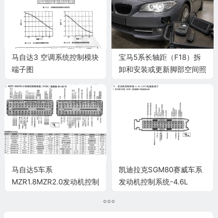
马自达3 空调系统控制模块
宝马5系长轴距（F18）拆
端子图
卸和安装或更新脚部空间照
明灯施工与复检标准
马自达5车系
凯迪拉克SGM80赛威车系
MZR1.8MZR2.0发动机控制
发动机控制系统-4.6L
系统(PCM)电脑板60+60针
(LH2)电脑板端子
端子