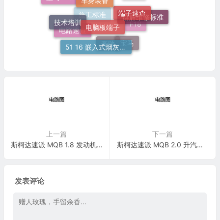
端子速查
宝马520Li
培训
电脑板端子
群辉维修标准
技术培训
施工标准
F18
电路速查
宝马
51 16 嵌入式烟灰缸托架
奔驰
上一篇
下一篇
斯柯达速派 MQB 1.8 发动机 CUFA 电路图
斯柯达速派 MQB 2.0 升汽油发动机 , CUGA 电路图
发表评论