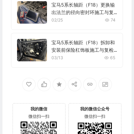
宝马5系长轴距（F18）更换输
出法兰的径向密封环施工与复
检标准
02/25
74
宝马5系长轴距（F18）拆卸和
安装前保险杠饰板施工与复检
标准
03/13
65
我的微信
我的微信公众号
微信扫一扫
微信扫一扫