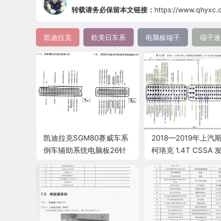
转载请务必保留本文链接：
https://www.qhyxc.
凯迪拉克
欧美日车系
电脑板端子
端子速
凯迪拉克SGM80赛威车系
2018—2019年上汽
倒车辅助系统电脑板26针
柯珞克 1.4T CSSA
端子
电脑端子