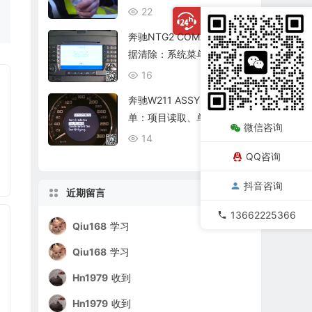
复查
22
08/06
奔驰NTG2 COMAND个人数
据清除：系统菜单、恢复出
厂与结果确认
16
08/06
奔驰W211 ASSYST保养菜
单：项目读取、单项确认与
微信咨询
复位核查
14
08/06
QQ咨询
抖音咨询
近期留言
13662225366
Qiu168
学习
Qiu168
学习
Hn1979
收到
Hn1979
收到