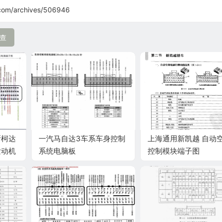
com/archives/506946
查
斯柯达
一汽马自达3车系车身控制
上海通用新凯越 自动
 发动机
系统电脑板
控制模块端子图
24+24+12+18+16+24针
端子