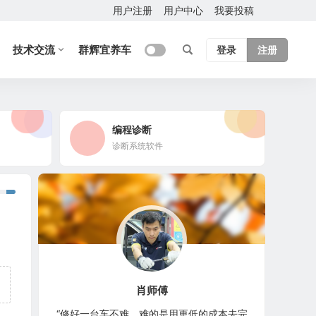
用户注册
用户中心
我要投稿
技术交流
群辉宜养车
登录
注册
编程诊断
诊断系统软件
肖师傅
“修好一台车不难，难的是用更低的成本去完