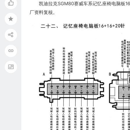
凯迪拉克SGM80赛威车系记忆座椅电脑板1
厂资料复核。