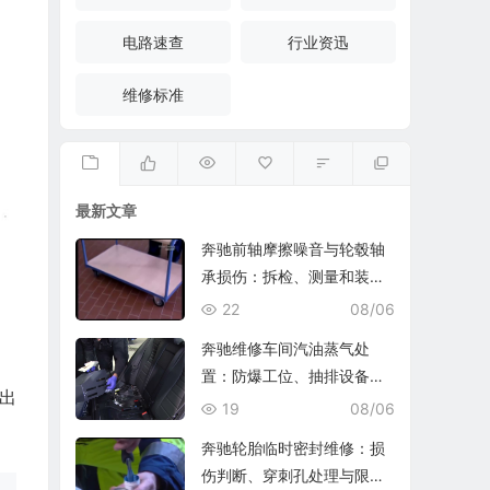
电路速查
行业资迅
维修标准
最新文章
奔驰前轴摩擦噪音与轮毂轴
承损伤：拆检、测量和装复
复查
22
08/06
奔驰维修车间汽油蒸气处
置：防爆工位、抽排设备与
出
燃油收集
19
08/06
奔驰轮胎临时密封维修：损
伤判断、穿刺孔处理与限速