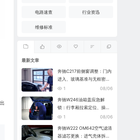
电路速查
行业资迅
维修标准
最新文章
奔驰C217前侧窗调整：门内
进入、玻璃基准与无框密封
贴合
1
08/06
奔驰W246油箱盖应急解
出
锁：行李厢拉索定位、操作
与复位检查
1
08/06
奔驰W222 OM642空气滤清
器滤芯更换：进气壳体拆