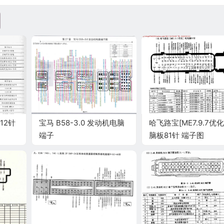
12针
宝马 B58-3.0 发动机电脑
哈飞路宝[ME7.9.7优化
端子
脑板81针 端子图