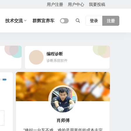
用户注册
用户中心
我要投稿
技术交流
群辉宜养车
登录
注册
编程诊断
诊断系统软件
肖师傅
“修好一台车不难，难的是用更低的成本去完