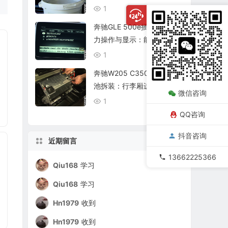
开、密封清洁与复位
1
08/06
奔驰GLE 500e插电混合动
力操作与显示：能量流、驾
驶模式和充电管理
1
08/06
奔驰W205 C350e车载蓄电
池拆装：行李厢进入、端子
微信咨询
顺序与诊断恢复
1
08/06
QQ咨询
抖音咨询
近期留言
13662225366
Qiu168
学习
Qiu168
学习
Hn1979
收到
Hn1979
收到