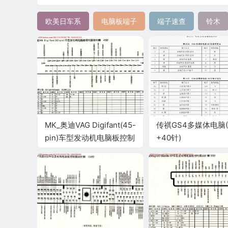
欧美日车系
电脑板端子
端子速查
铃木
MK_奥迪VAG Digifant(45-
传祺GS4多媒体电脑(
pin)车型发动机电脑板控制
+40针)
模块针脚45针 端子图