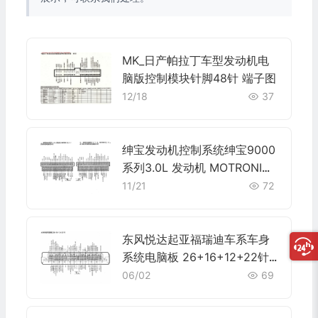
MK_日产帕拉丁车型发动机电
脑版控制模块针脚48针 端子图
12/18
37
绅宝发动机控制系统绅宝9000
系列3.0L 发动机 MOTRONIC
2.8.1端子
11/21
72
东风悦达起亚福瑞迪车系车身
系统电脑板 26+16+12+22针
端子
06/02
69