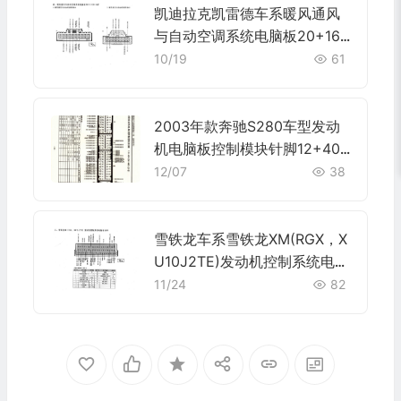
凯迪拉克凯雷德车系暖风通风
与自动空调系统电脑板20+16+
20+16针端子
10/19
61
2003年款奔驰S280车型发动
机电脑板控制模块针脚12+40+
24+48+21针 端子图
12/07
38
雪铁龙车系雪铁龙XM(RGX，X
U10J2TE)发动机控制系统电脑
板55针端子
11/24
82