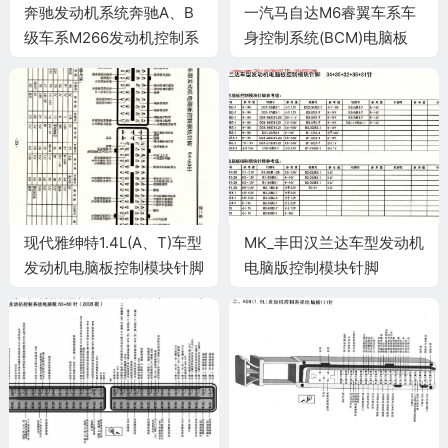
奔驰发动机系统奔驰A、B
一汽马自达M6睿翼车系车
级车系M266发动机控制系
身控制系统(BCM)电脑板
统电脑板58+96针端子
24+8+30+6+6+16+16+16
针端子
现代雅绅特1.4L(A、T)车型
MK_丰田汉兰达车型发动机
发动机电脑板控制模块针脚
电脑版控制模块针脚
94+60针 端子图
34+35+32+35+31针1 端
子图