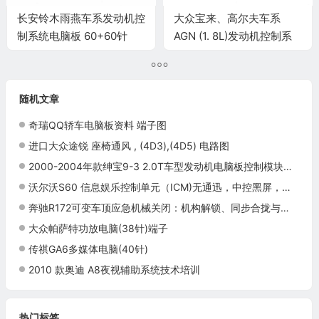
长安铃木雨燕车系发动机控
大众宝来、高尔夫车系
制系统电脑板 60+60针
AGN (1. 8L)发动机控制系
(2008款)端子
统电脑板121针端子
随机文章
奇瑞QQ轿车电脑板资料 端子图
进口大众途锐 座椅通风 , (4D3),(4D5) 电路图
2000-2004年款绅宝9-3 2.0T车型发动机电脑板控制模块针脚70针 端子图
沃尔沃S60 信息娱乐控制单元（ICM)无通迅，中控黑屏，检修过程。
奔驰R172可变车顶应急机械关闭：机构解锁、同步合拢与前框锁止
大众帕萨特功放电脑(38针)端子
传祺GA6多媒体电脑(40针)
2010 款奥迪 A8夜视辅助系统技术培训
热门标签