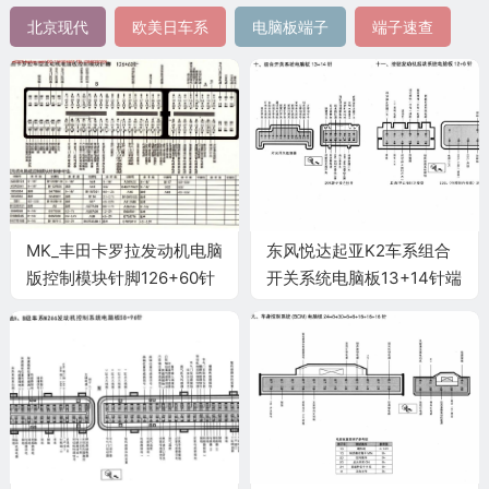
北京现代
欧美日车系
电脑板端子
端子速查
MK_丰田卡罗拉发动机电脑
东风悦达起亚K2车系组合
版控制模块针脚126+60针
开关系统电脑板13+14针端
端子图
子