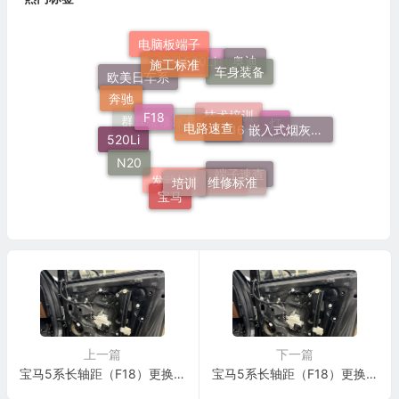
电脑板端子
施工标准
车身装备
奥迪
宝马520Li
欧美日车系
奔驰
F18
电路速查
51 16 嵌入式烟灰缸托架
灯
技术培训
群辉维修标准
520Li
N20
培训
维修标准
端子速查
发动机电脑端子
宝马
上一篇
下一篇
宝马5系长轴距（F18）更换左侧或右侧的车顶装饰嵌条施工与复检标准
宝马5系长轴距（F18）更换左侧或右侧的车顶装饰嵌条施工与复检标准