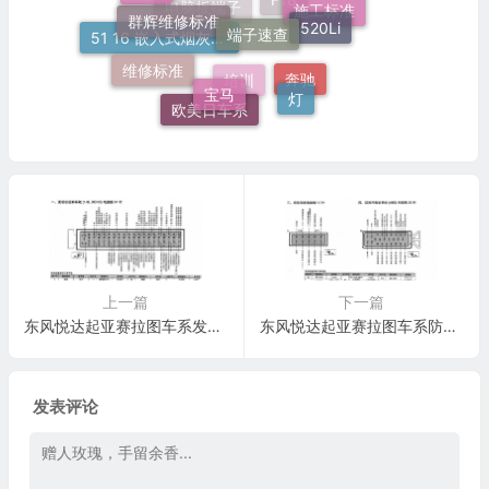
端子速查
520Li
施工标准
F18
电脑板端子
51 16 嵌入式烟灰缸托架
维修标准
宝马
灯
奔驰
培训
欧美日车系
上一篇
下一篇
东风悦达起亚赛拉图车系发动机控制系统(1.6L DOHC))电脑板81 针端子
东风悦达起亚赛拉图车系防抱死制动系统(ABS)电脑板25针端子
发表评论