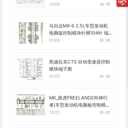
12/09
78
马自达MX-6 2.5L车型发动机
电脑版控制模块针脚104针 端
子图
01/05
36
凯迪拉克CTS 自动变速器控制
模块端子图
01/07
38
MK_路虎FREELANDER(神行
者)车型发动机电脑板控制模块
针脚9+24+52+40+9针 端子
12/22
40
图