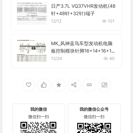
日产3.7L VQ37VHR发动机(48
针+48针+32针)端子
12/12
101
MK_风神蓝鸟车型发动机电脑
板控制模块针脚16+14+16+18
针 端子图
12/24
40
我的微信
我的微信公众号
微信扫一扫
微信扫一扫