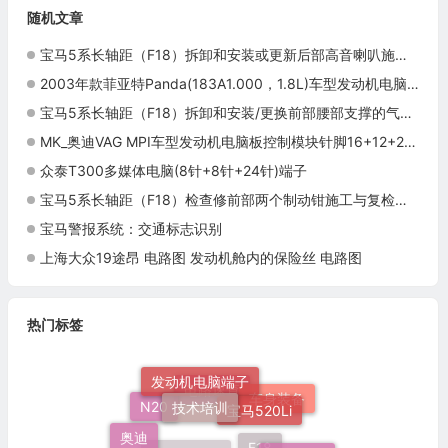
随机文章
宝马5系长轴距（F18）拆卸和安装或更新后部高音喇叭施工与复检标准
2003年款菲亚特Panda(183A1.000，1.8L)车型发动机电脑板控制模块针脚40+40针 端子图
宝马5系长轴距（F18）拆卸和安装/更换前部腰部支撑的气门单元施工与复检标准
MK_奥迪VAG MPI车型发动机电脑板控制模块针脚16+12+20+16针 端子图
众泰T300多媒体电脑(8针+8针+24针)端子
宝马5系长轴距（F18）检查修前部两个制动钳施工与复检标准
宝马警报系统：交通标志识别
上海大众19途昂 电路图 发动机舱内的保险丝 电路图
热门标签
发动机电脑端子
技术培训
宝马520Li
车身装备
电路速查
N20
奥迪
群辉维修标准