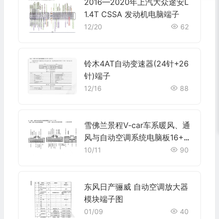
2016—2020年上汽大众途安L
1.4T CSSA 发动机电脑端子
12/20
62
铃木4AT自动变速器(24针+26
针)端子
12/16
88
雪佛兰景程V-car车系暖风、通
风与自动空调系统电脑板16+2
0+7+7+4针端子
10/11
90
东风日产骊威 自动空调放大器
模块端子图
01/09
40