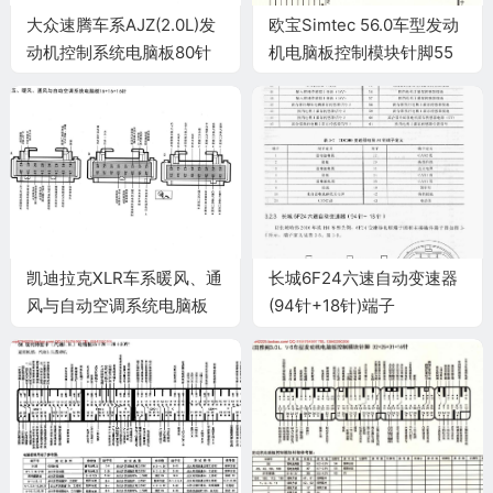
大众速腾车系AJZ(2.0L)发
欧宝Simtec 56.0车型发动
动机控制系统电脑板80针
机电脑板控制模块针脚55
(2006款)端子
针 端子图
凯迪拉克XLR车系暖风、通
长城6F24六速自动变速器
风与自动空调系统电脑板
(94针+18针)端子
16+16+16针端子