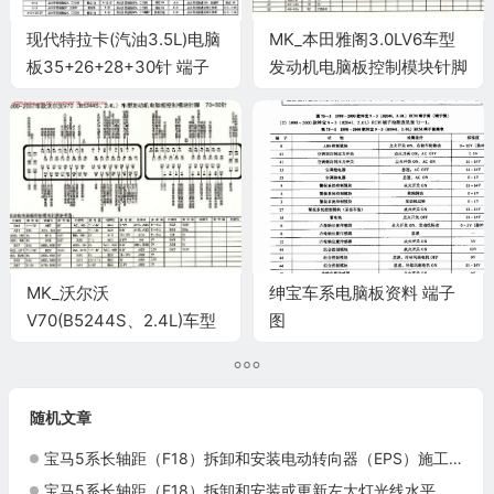
现代特拉卡(汽油3.5L)电脑
MK_本田雅阁3.0LV6车型
板35+26+28+30针 端子
发动机电脑板控制模块针脚
图
32+25+31+16针 端子图
MK_沃尔沃
绅宝车系电脑板资料 端子
V70(B5244S、2.4L)车型
图
发动机电脑板控制模块针脚
70+50针 端子图
随机文章
宝马5系长轴距（F18）拆卸和安装电动转向器（EPS）施工与复检标准
宝马5系长轴距（F18）拆卸和安装或更新左大灯光线水平调整装置施工与复检标准