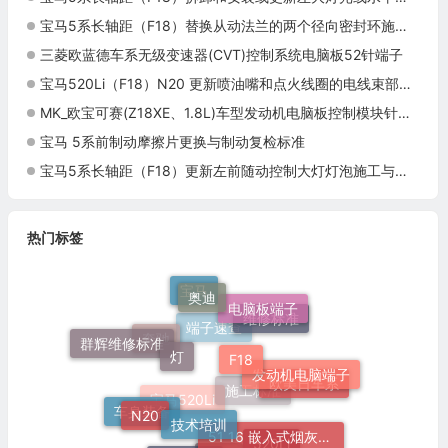
宝马5系长轴距（F18）替换从动法兰的两个径向密封环施工与复检标准
三菱欧蓝德车系无级变速器(CVT)控制系统电脑板52针端子
宝马520Li（F18）N20 更新喷油嘴和点火线圈的电线束部分施工与复检标准
MK_欧宝可赛(Z18XE、1.8L)车型发动机电脑板控制模块针脚64+64针 端子图
宝马 5系前制动摩擦片更换与制动复检标准
宝马5系长轴距（F18）更新左前随动控制大灯灯泡施工与复检标准
热门标签
奥迪
宝马
电脑板端子
维修标准
F18
灯
群辉维修标准
端子速查
奔驰
发动机电脑端子
欧美日车系
技术培训
N20
施工标准
51 16 嵌入式烟灰缸托架
车身装备
宝马520Li
520Li