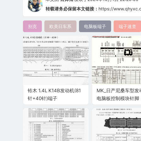
转载请务必保留本文链接：
https://www.qhyxc.
别克
欧美日车系
电脑板端子
端子速查
铃木 1.4L K14B发动机(81
MK_日产尼桑车型发
针+40针)端子
电脑板控制模块针脚
16+14+16+18针2 