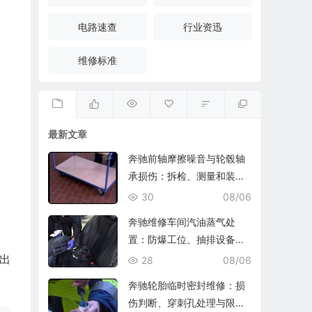
电路速查
行业资迅
维修标准
最新文章
奔驰前轴摩擦噪音与轮毂轴
承损伤：拆检、测量和装复
复查
30
08/06
奔驰维修车间汽油蒸气处
置：防爆工位、抽排设备与
燃油收集
出
28
08/06
奔驰轮胎临时密封维修：损
伤判断、穿刺孔处理与限速