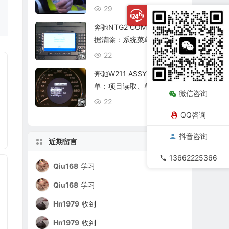
复查
29
08/06
奔驰NTG2 COMAND个人数
据清除：系统菜单、恢复出
厂与结果确认
22
08/06
奔驰W211 ASSYST保养菜
单：项目读取、单项确认与
微信咨询
复位核查
22
08/06
QQ咨询
抖音咨询
近期留言
13662225366
Qiu168
学习
Qiu168
学习
Hn1979
收到
Hn1979
收到