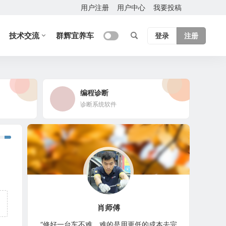
用户注册
用户中心
我要投稿
技术交流
群辉宜养车
登录
注册
编程诊断
诊断系统软件
肖师傅
“修好一台车不难，难的是用更低的成本去完