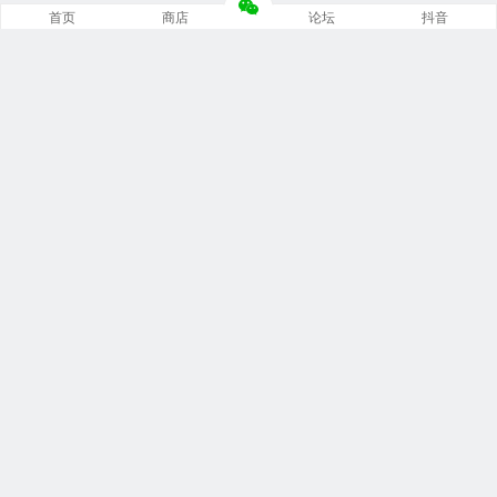
首页
商店
论坛
抖音
推荐栏目
修车笔记
技术培训
编程诊断
内部培训
安装指南
文档手册
资料软件
培训视频
问题