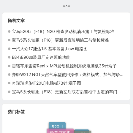
随机文章
宝马520Li（F18）N20 检查发动机油压施工与复检标准
宝马5系长轴距（F18）更新后窗玻璃施工与复检标准
一汽大众17捷达1.5 基本装备,Low 电路图
E84\E90加装原厂定速巡航功能
雷诺车系雷诺Reni x MPI发动机控制系统电脑板35针端子
奔驰W212 NGT天然气车型使用操作：燃料模式、加气与诊断信息
奇瑞瑞虎[MT20U]电脑板73针 端子图
宝马5系长轴距（F18）更新左后或右后窗框中固定的车门窗玻璃施工与复检标准
热门标签
520Li
欧美日车系
车身装备