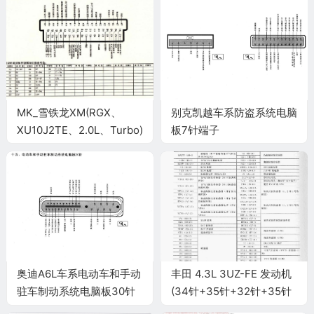
MK_雪铁龙XM(RGX、
别克凯越车系防盗系统电脑
XU10J2TE、2.0L、Turbo)
板7针端子
车型发动机电脑板控制模块
针脚55针 端子图
奥迪A6L车系电动车和手动
丰田 4.3L 3UZ-FE 发动机
驻车制动系统电脑板30针
(34针+35针+32针+35针
端子
+31针)端子