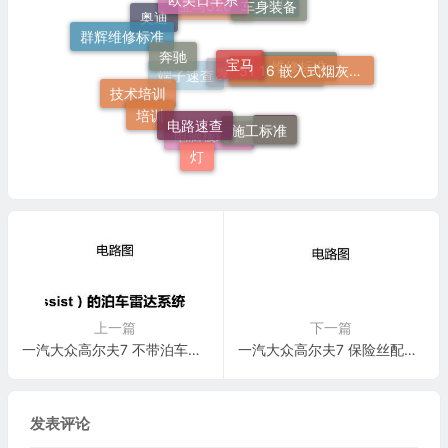
N20
宝马520Li
奥迪
群辉维修标准
奔驰
宝马
51 16 嵌入式烟灰缸托架
维修标准
发动机电脑端子
端子速查
技术培训
电路速查
培训
施工标准
F18
电脑板端子
灯
上一篇
下一篇
一汽大众高尔夫7 不带泊车转向辅助的PDC 电路图
一汽大众高尔夫7 保险丝配置 电路图
发表评论