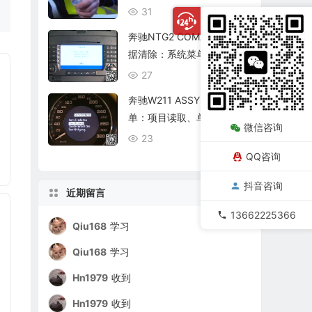
复查
31
08/06
奔驰NTG2 COMAND个人数
据清除：系统菜单、恢复出
厂与结果确认
27
08/06
奔驰W211 ASSYST保养菜
单：项目读取、单项确认与
微信咨询
复位核查
23
08/06
QQ咨询
抖音咨询
近期留言
13662225366
Qiu168
学习
Qiu168
学习
Hn1979
收到
Hn1979
收到