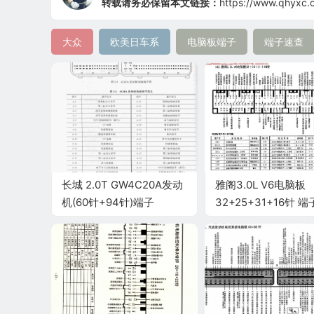
转载请务必保留本文链接：
https://www.qhyxc.
大众
欧美日车系
电脑板端子
端子速查
长城 2.0T GW4C20A发动
雅阁3.0L V6电脑板
机(60针+94针)端子
32+25+31+16针 