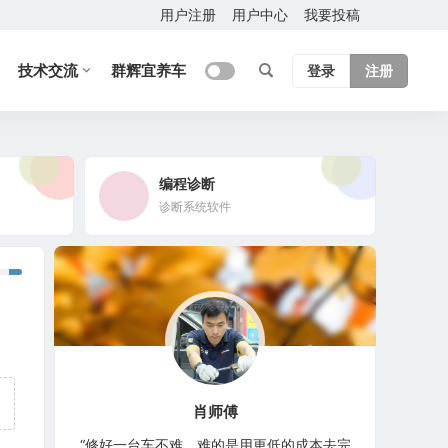
用户注册
用户中心
我要投稿
技术交流
群辉宜养车
登录
注册
编程诊断
诊断系统软件
肖师傅
“修好一台车不难，难的是用更低的成本去完