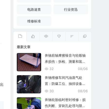
电路速查
行业资迅
维修标准
最新文章
奔驰前轴摩擦噪音与轮毂轴
承损伤：拆检、测量和装复
复查
32
08/06
奔驰维修车间汽油蒸气处
置：防爆工位、抽排设备与
出
燃油收集
30
08/06
奔驰轮胎临时密封维修：损
伤判断、穿刺孔处理与限速