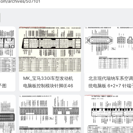
com/archives/507101
MK_宝马330i车型发动机
北京现代瑞纳车系空调
端子图
电脑板控制模块针脚(E46
统电脑板 6+2+7 针端
306S3
3.0L)9+24+52+40+9针
端子图