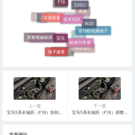
520Li
培训
车身装备
技术培训
奥迪
灯
N20
宝马520Li
51 16 嵌入式烟灰缸托架
宝马
群辉维修标准
发动机电脑端子
欧美日车系
维修标准
奔驰
电路速查
电脑板端子
端子速查
施工标准
上一篇
下一篇
宝马5系长轴距（F18）拆卸和安装或更换夜视系统摄像头的喷嘴施工与复检标准
宝马5系长轴距（F18）调整车窗清洗装置喷嘴施工与复检标准
发表评论