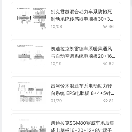
别克君越混合动力车系防抱死
制动系统传感器电脑板30+3针
端子
10/08
66
凯迪拉克凯雷德车系暖风通风
与自动空调系统电脑板20+16+
20+16针端子
10/19
62
昌河铃木浪迪车系电动助力转
向系统 EPS电脑板 8+4+5针
端子
01/29
81
凯迪拉克SGM80赛威车系后集
成电脑板16+20+12+8针端子