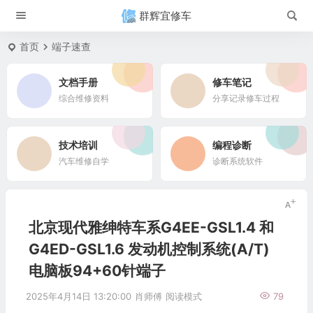
群辉宜修车
首页
端子速查
文档手册
修车笔记
综合维修资料
分享记录修车过程
技术培训
编程诊断
汽车维修自学
诊断系统软件
北京现代雅绅特车系G4EE-GSL1.4 和
G4ED-GSL1.6 发动机控制系统(A/T)
电脑板94+60针端子
2025年4月14日 13:20:00
肖师傅
阅读模式
79