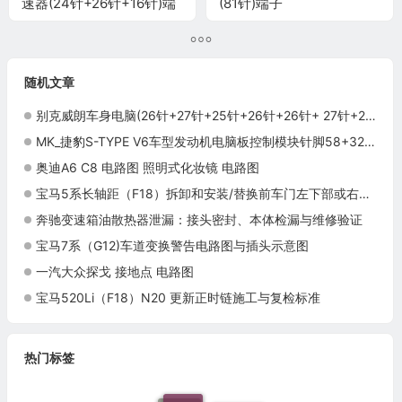
速器(24针+26针+16针)端
(81针)端子
子
随机文章
别克威朗车身电脑(26针+27针+25针+26针+26针+ 27针+26针)端子
MK_捷豹S-TYPE V6车型发动机电脑板控制模块针脚58+32+60针 端子图
奥迪A6 C8 电路图 照明式化妆镜 电路图
宝马5系长轴距（F18）拆卸和安装/替换前车门左下部或右下部盖板施工与复检标准
奔驰变速箱油散热器泄漏：接头密封、本体检漏与维修验证
宝马7系（G12)车道变换警告电路图与插头示意图
一汽大众探戈 接地点 电路图
宝马520Li（F18）N20 更新正时链施工与复检标准
热门标签
F18