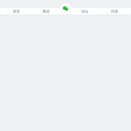
首页
商店
论坛
抖音
推荐栏目
修车笔记
技术培训
编程诊断
内部培训
安装指南
文档手册