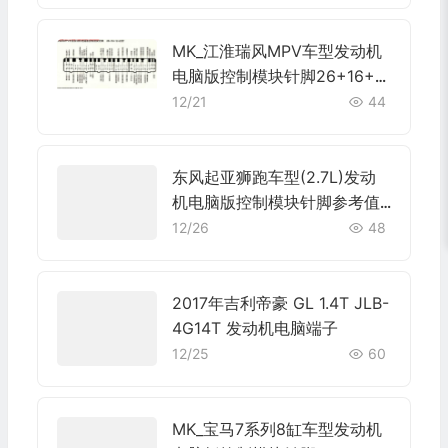
MK_江淮瑞风MPV车型发动机
电脑版控制模块针脚26+16+1
2+22针 端子图
12/21
44
东风起亚狮跑车型(2.7L)发动
机电脑版控制模块针脚参考值
端子图
12/26
48
2017年吉利帝豪 GL 1.4T JLB-
4G14T 发动机电脑端子
12/25
60
MK_宝马7系列8缸车型发动机