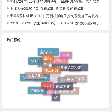
奔驰724与725变速箱调校匹配：EEPROM备份、离合器自适应与路试验证
上海大众2020 POLO 电路图 收音机装置 电路图
宝马5系长轴距（F18）更新机械电子控制系统施工与复检标准
2018—2020年奥迪 A8L(D5) 3.0T CZSE 发动机电脑端子
热门标签
宝马520Li
宝马
奥迪
520Li
51 16 嵌入式烟灰缸托架
施工标准
端子速查
F18
培训
技术培训
欧美日车系
发动机电脑端子
N20
电路速查
群辉维修标准
车身装备
维修标准
电脑板端子
奔驰
灯