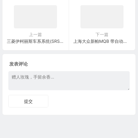
上一篇
下一篇
三菱伊柯丽斯车系系统(SRS)电脑板70针端子
上海大众新帕MQB 带自动启停系统的 2.0 升汽油发动机 , DKV,DKVB,DPLA 电路图
发表评论