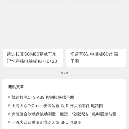
55针 端子图
凯迪拉克SGM80赛威车系
切诺基6缸电脑板60针 端
记忆座椅电脑板16+16+20
子图
针端子
随机文章
凯迪拉克CTS ABS 控制模块端子图
上海大众T-Cross 安装位置 以 R 开头的零件 电路图
奔驰复合制动盘跳动测量：搬运、轮毂清洁、临时固定与量表方法
一汽大众迈腾 B8 滑动天窗 3FU 电路图