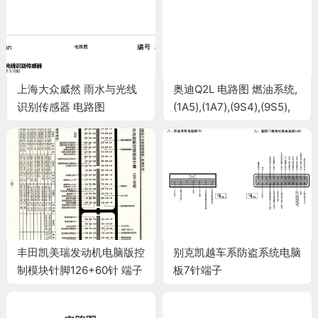
上海大众威然 雨水与光线
奥迪Q2L 电路图 燃油系统,
识别传感器 电路图
(1A5),(1A7),(9S4),(9S5),
(9S6), 自 2016 年 6 月起
电路图
丰田凯美瑞发动机电脑版控
别克凯越车系防盗系统电脑
制模块针脚126+60针 端子
板7针端子
图