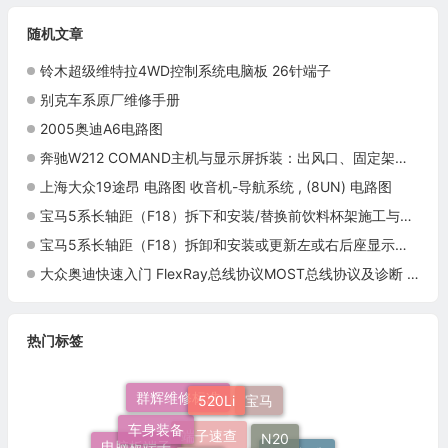
随机文章
铃木超级维特拉4WD控制系统电脑板 26针端子
别克车系原厂维修手册
2005奥迪A6电路图
奔驰W212 COMAND主机与显示屏拆装：出风口、固定架和光纤插头
上海大众19途昂 电路图 收音机-导航系统 , (8UN) 电路图
宝马5系长轴距（F18）拆下和安装/替换前饮料杯架施工与复检标准
宝马5系长轴距（F18）拆卸和安装或更新左或右后座显示器挡板施工与复检标准
大众奥迪快速入门 FlexRay总线协议MOST总线协议及诊断 培训视频
热门标签
520Li
群辉维修标准
宝马
车身装备
N20
培训