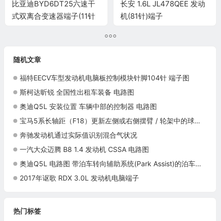
比亚迪BYD6DT25六速干
长安 1.6L JL478QEE 发动
式双离合变速器端子(11针
机(81针)端子
+16针)
随机文章
福特EECV车型发动机电脑板控制模块针脚104针 端子图
斯柯达昕锐 全国性出租车装备 电路图
奥迪Q5L 安装位置 车辆中部的控制器 电路图
宝马5系长轴距（F18）更新左侧或右侧摆臂 / 轮架中的球形万向节施工与复检标准
奔驰发动机通过实际值识别混合气状况
一汽大众迈腾 B8 1.4 发动机 CSSA 电路图
奥迪Q5L 电路图 带泊车转向辅助系统(Park Assist)的泊车雷达系统(PDC) , (7X5) 电路图
2017年讴歌 RDX 3.0L 发动机电脑端子
热门标签