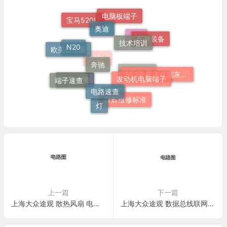
电脑板端子
奥迪
宝马520Li
技术培训
宝马
车身装备
N20
F18
奔驰
欧美日车系
发动机电脑端子
520Li
51 16 嵌入式烟灰缸托架
端子速查
维修标准
电路速查
施工标准
群辉维修标准
培训
灯
上一篇
下一篇
上海大众途观 散热风扇 电路图
上海大众途观 数据总线联网 电路图