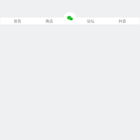
首页
商店
论坛
抖音
推荐栏目
修车笔记
技术培训
编程诊断