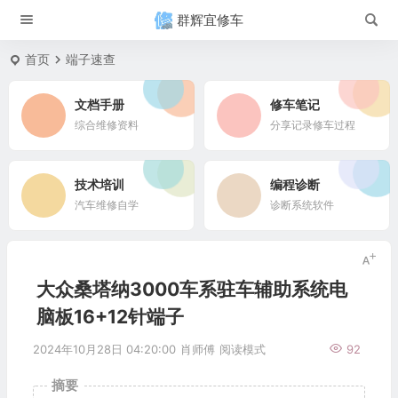
群辉宜修车
首页
端子速查
文档手册
修车笔记
综合维修资料
分享记录修车过程
技术培训
编程诊断
汽车维修自学
诊断系统软件
大众桑塔纳3000车系驻车辅助系统电
脑板16+12针端子
2024年10月28日 04:20:00
肖师傅
阅读模式
92
摘要