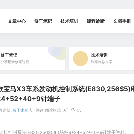
文章中心
修车笔记
技术培训
编程诊断
文档手册
修车笔记
技术培训
分享记录修车过程
汽车维修自学
宝马X3车系发动机控制系统(E830,256$5)
4+52+40+9针端子
肖师傅
端子速查
评论
阅读模式
95
控制系统(E830,256$5)电脑板9+24+52+40+9针端子资料。