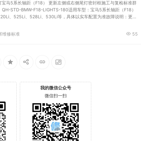
 灯宝马5系长轴距（F18） 更新左侧或右侧尾灯密封框施工与复检标准群
H-STD-BMW-F18-LIGHTS-180适用车型：宝马5系长轴距（F18）
0Li、525Li、528Li、530Li等，具体以实车配置为准故障说明：更...
辉维修标准
55
我的微信公众号
微信扫一扫