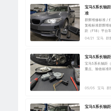
宝马5系长轴
准
群辉维修标准 /
复检标准群辉维修标
距（F18）平台车型
04/21
宝马
群
宝马5系长轴距
宝马5系长轴距（
重点、验收标准
05/05
宝马
群
宝马5系长轴