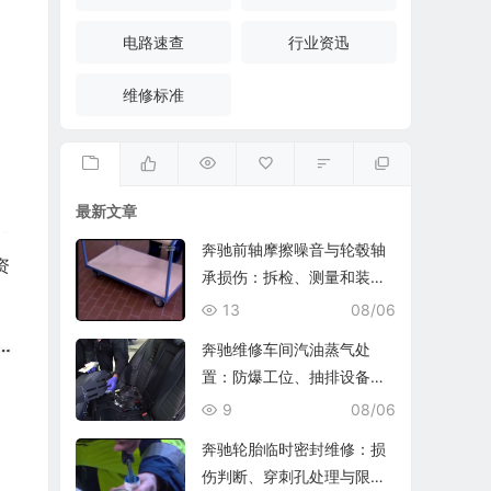
电路速查
行业资迅
维修标准
最新文章
奔驰前轴摩擦噪音与轮毂轴
资
承损伤：拆检、测量和装复
复查
13
08/06
奔驰维修车间汽油蒸气处
置：防爆工位、抽排设备与
燃油收集
9
08/06
奔驰轮胎临时密封维修：损
伤判断、穿刺孔处理与限速