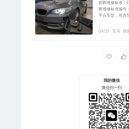
群辉维修标准 /
辉维修标准编号：Q
平台车型，包含52
04/21
宝马
群
我的微信
微信扫一扫