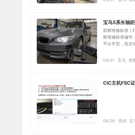
宝马5系长轴
群辉维修标准 /
辉维修标准编号：Q
平台车型，包含52
04/21
宝马
群
CIC主机FS
06/26
培训
宝