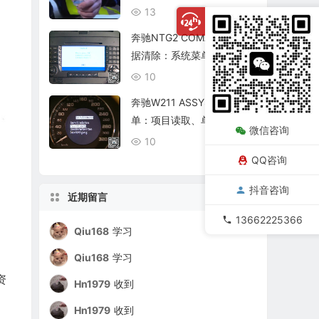
复查
13
08/06
奔驰NTG2 COMAND个人数
据清除：系统菜单、恢复出
厂与结果确认
10
08/06
奔驰W211 ASSYST保养菜
单：项目读取、单项确认与
微信咨询
复位核查
10
08/06
QQ咨询
抖音咨询
近期留言
13662225366
Qiu168
学习
Qiu168
学习
资
Hn1979
收到
Hn1979
收到