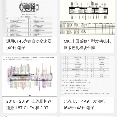
通用6T45六速自动变速器
MK_丰田威驰车型发动机电
(49针)端子
脑版控制模块针脚
26+16+22针 端子图
2016—2019年上汽斯柯达
北汽 1.5T 4A91T发动机
速派 1.8T CUFA 和 2.0T
(64针+48针)端子
CUGA 发动机电脑端子