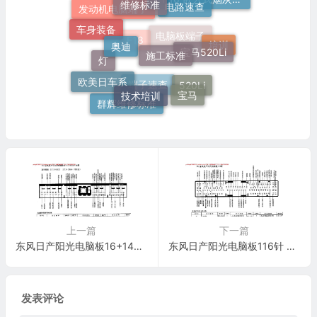
51 16 嵌入式烟灰缸托架
奔驰
发动机电脑端子
车身装备
奥迪
施工标准
宝马520Li
培训
电脑板端子
F18
灯
欧美日车系
技术培训
宝马
520Li
端子速查
群辉维修标准
上一篇
下一篇
东风日产阳光电脑板16+14+20+18针 端子图
东风日产阳光电脑板116针 端子图
发表评论