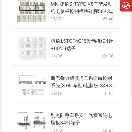
MK_捷豹S-TYPE V8车型发动
机电脑板控制模块针脚58+32
+60针 端子图
12/17
40
猎豹1.5TCF4G15发动机(94针
+60针)端子
04/06
86
斯巴鲁力狮傲虎车系巡航控制
系统(3.0L 车型)电脑板 34+35
+35+31 针端子
02/19
81
别克陆尊车系安全气囊系统电
脑板34针端子
10/03
87