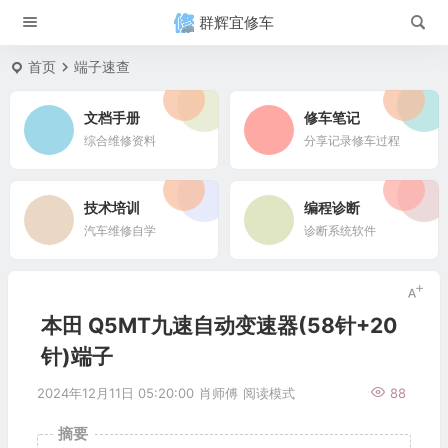
群辉宜修车
首页
端子速查
文档手册
修车笔记
综合维修资料
分享记录修车过程
技术培训
编程诊断
汽车维修自学
诊断系统软件
本田 Q5MT九速自动变速器(58针+20
针)端子
2024年12月11日 05:20:00
肖师傅
阅读模式
88
摘要