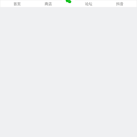
首页
商店
论坛
抖音
推荐栏目
修车笔记
技术培训
编程诊断
内部培训
安装指南
文档手册
资料软件
培训视频
问题