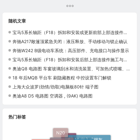
随机文章
宝马5系长轴距（F18）拆卸和安装或更新前部上部连接件施工与复检标准
奔驰A217敞篷顶紧急关闭：液压释放、手动移动与锁止确认
奔驰W242 B级电动车系统：高压部件、充电接口与操作显示
宝马5系长轴距（F18）拆卸和安装后部上部连接件施工与复检标准
奥迪Q8 电路图 车窗玻璃刮水和清洗装置、可加热式喷嘴、大灯清洗装置, (9PF),(L0R), 自 2018 年 7 月起 电路图
18 年后MQB 平台车 刷隐藏教程 中控设置车门解锁
上海大众波罗(劲情/劲取)电脑板80针 端子图
奥迪A8 D5 电路图 空调器 , (9AK) 电路图
热门标签
N20
维修标准
电路速查