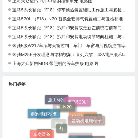
上海大众途昂 汽车中部的控制单元 电路图
宝马5系长轴距（F18）停车预热装置辅助工作施工与复检标准
宝马520Li（F18）N20 替换全套排气装置施工与复检标准
宝马5系长轴距（F18）拆卸和安装或更新左前或右前车门联锁装置的伺服马达施工与复检标准
宝马5系长轴距（F18）拆卸和安装电动调节转向柱施工与复检标准
奔驰E级W212车顶与天窗控制、车门、车窗与后视镜控制等系统
奔驰M256开发理念与结构视频：直列六缸、48V电气化和动力总成布局
上海大众新帕MQB 带照明的等车护条 电路图
热门标签
N20
施工标准
宝马520Li
群辉维修标准
发动机电脑端子
技术培训
F18
灯
520Li
电脑板端子
车身装备
电路速查
奥迪
端子速查