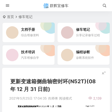
群辉宜修车
首页
修车笔记
文档手册
修车笔记
综合维修资料
分享记录修车过程
技术培训
编程诊断
汽车维修自学
诊断系统软件
更新变速箱侧曲轴密封环(N52T)(08
年 12 月 31 日前)
2021年5月25日 17:04:35
肖师傅
阅读模式
2,139