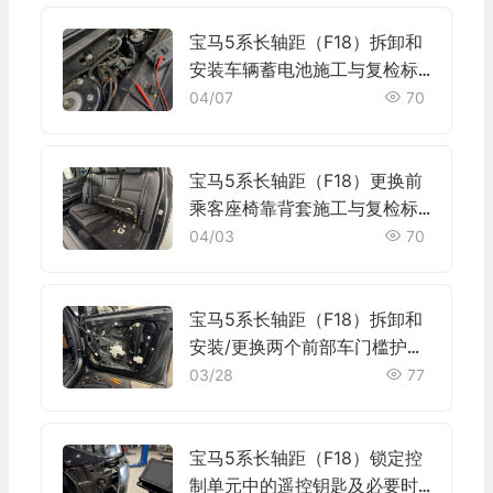
宝马5系长轴距（F18）拆卸和
安装车辆蓄电池施工与复检标
准
04/07
70
宝马5系长轴距（F18）更换前
乘客座椅靠背套施工与复检标
准
04/03
70
宝马5系长轴距（F18）拆卸和
安装/更换两个前部车门槛护板
施工与复检标准
03/28
77
宝马5系长轴距（F18）锁定控
制单元中的遥控钥匙及必要时