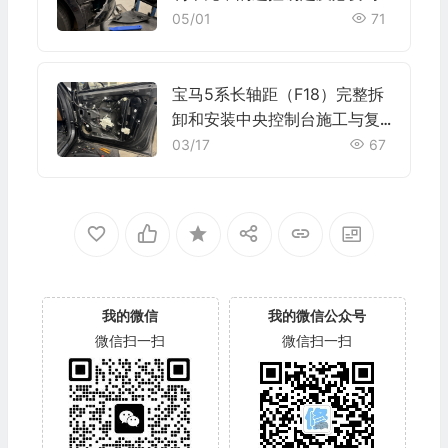
进行初始化施工与复检标准
05/01
71
宝马5系长轴距（F18）完整拆
卸和安装中央控制台施工与复
检标准
03/17
67
我的微信
我的微信公众号
微信扫一扫
微信扫一扫