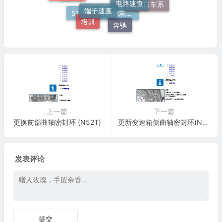
宝马
欧美日车系
维修标准
培训
奔驰
51 16 嵌入式烟灰缸托架
上一篇
下一篇
更换前部曲轴密封环 (N52T)
更新变速箱侧曲轴密封环(N52T)(09 年 1 月 1 日后)
发表评论