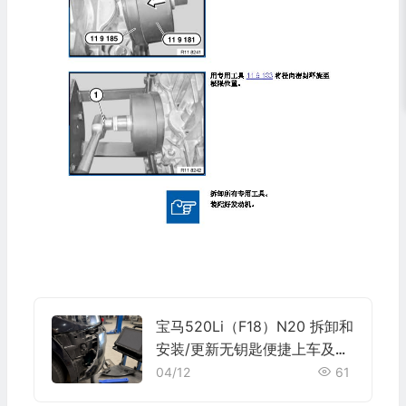
宝马520Li（F18）N20 拆卸和
安装/更新无钥匙便捷上车及起
动系统的衣帽架天线施工与复
04/12
61
检标准