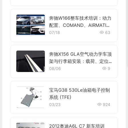
奔驰W166整车技术培训：动力
配置、COMAND、AIRMATIC
与维修认识
07/18
63
奔驰X156 GLA空气动力学车顶
架与行李箱安装：载荷、定位
和固定检查
08/06
9
宝马G38 530Le油箱电子控制
系统 (TFE)
03/23
924
2012奥迪A6L C7 新车培训