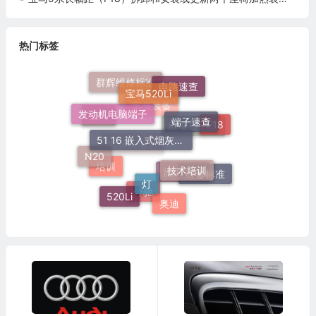
热门标签
群辉维修标准
宝马520Li
电路速查
发动机电脑端子
端子速查
车身装备
宝马
F18
51 16 嵌入式烟灰缸托架
欧美日车系
N20
电脑板端子
技术培训
灯
培训
维修标准
施工标准
520Li
奔驰
奥迪