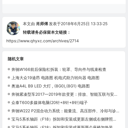
本文由
肖师傅
发表于2018年6月25日 13:33:25
转载请务必保留本文链接：
https://www.qhyxc.com/archives/2714
随机文章
奔驰W166前后保险杠拆装：轮罩、导向件与线束检查
上海大众19途昂 电路图 机电式助力转向器 电路图
奥迪A4L B9 LED 大灯 , (8G0),(8G1) 电路图
奔驰紧凑型车2017—2019年款变更：排放、智能互联与安全配置
众泰T600多媒体电脑(20针+8针+8针)端子
奔驰W222 P2混合动力系统：能量流、高压部件、冷却与诊断
宝马5系长轴距（F18）拆卸和安装或更新左侧或右侧牌照灯施工与复检标准
宝马5系长轴距（F18）拆卸和安装或更新两个座椅加热装置开关施工与复检标准