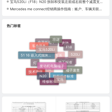
宝马520Li（F18）N20 拆卸和安装左前或右前整个减震支柱施工与复检标准
Mercedes me connect经销商操作指南：账户、车辆关联与服务激活
热门标签
培训
宝马520Li
F18
车身装备
奔驰
电脑板端子
520Li
施工标准
51 16 嵌入式烟灰缸托架
发动机电脑端子
灯
欧美日车系
电路速查
端子速查
N20
技术培训
奥迪
宝马
群辉维修标准
维修标准