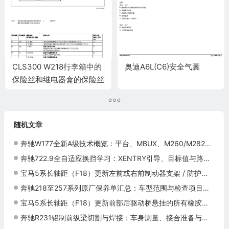
CLS300 W218行李箱中的
奥迪A6L(C6)安全气囊
保险丝和继电器盒的保险丝
分配
随机文章
奔驰W177全新A级技术概览：平台、MBUX、M260/M282与7DCT
奔驰722.9全自适应换挡学习：XENTRY引导、目标值与路试确认
宝马5系长轴距（F18）更新左前或右前制动器支架 / 防护板施工与复检标准
奔驰218至257系列原厂保养单汇总：车型范围与检查项目（中）
宝马5系长轴距（F18）更新前部后驱动桥悬挂的所有橡胶支座施工与复检标准
奔驰R231铝制前纵梁切割与焊接：车身测量、接合准备与防腐恢复