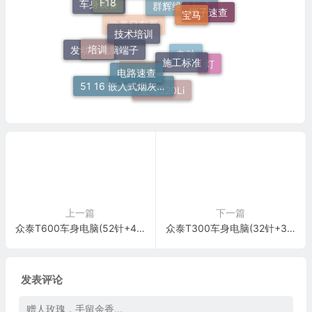
宝马
N20
车身装备
端子速查
技术培训
群辉维修标准
培训
欧美日车系
施工标准
电路速查
发动机电脑端子
灯
奔驰
51 16 嵌入式烟灰缸托架
520Li
宝马520Li
上一篇
下一篇
众泰T600车身电脑(52针+48针+22针+32针+24针)端子
众泰T300车身电脑(32针+32针)端子
发表评论