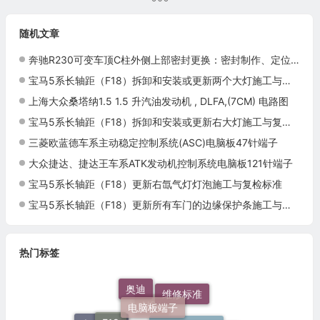
随机文章
奔驰R230可变车顶C柱外侧上部密封更换：密封制作、定位与接缝处理
宝马5系长轴距（F18）拆卸和安装或更新两个大灯施工与复检标准
上海大众桑塔纳1.5 1.5 升汽油发动机 , DLFA,(7CM) 电路图
宝马5系长轴距（F18）拆卸和安装或更新右大灯施工与复检标准
三菱欧蓝德车系主动稳定控制系统(ASC)电脑板47针端子
大众捷达、捷达王车系ATK发动机控制系统电脑板121针端子
宝马5系长轴距（F18）更新右氙气灯灯泡施工与复检标准
宝马5系长轴距（F18）更新所有车门的边缘保护条施工与复检标准
热门标签
奥迪
电脑板端子
维修标准
F18