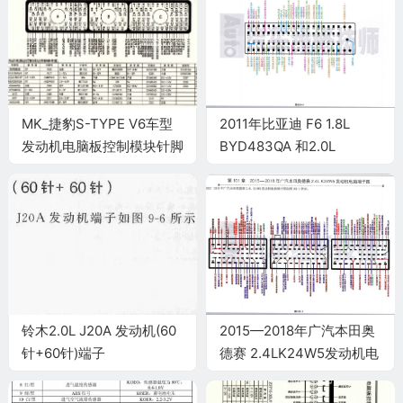
MK_捷豹S-TYPE V6车型
2011年比亚迪 F6 1.8L
发动机电脑板控制模块针脚
BYD483QA 和2.0L
58+32+60针04年 端子图
BYD483QB发动机电脑端
子
铃木2.0L J20A 发动机(60
2015—2018年广汽本田奥
针+60针)端子
德赛 2.4LK24W5发动机电
脑端子