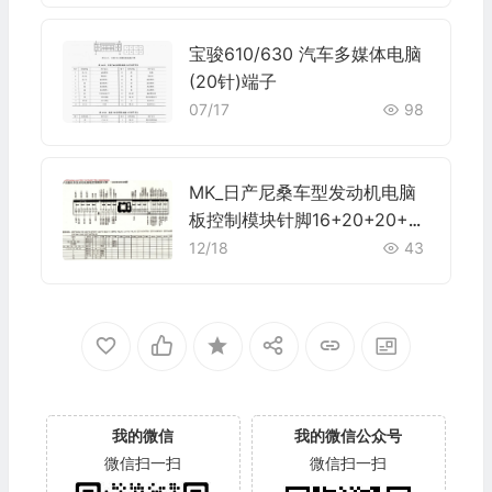
宝骏610/630 汽车多媒体电脑
(20针)端子
07/17
98
MK_日产尼桑车型发动机电脑
板控制模块针脚16+20+20+20
针3 端子图
12/18
43
我的微信
我的微信公众号
微信扫一扫
微信扫一扫