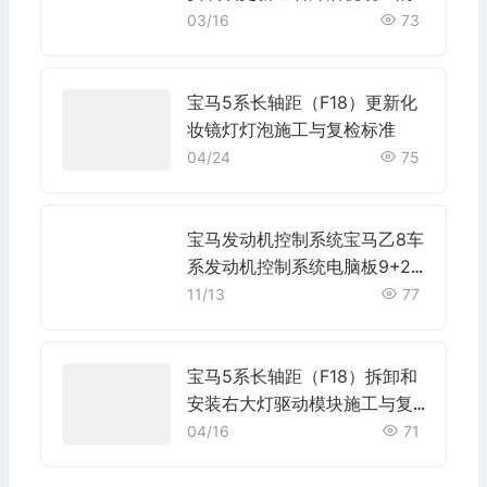
饰盖施工与复检标准
03/16
73
宝马5系长轴距（F18）更新化
妆镜灯灯泡施工与复检标准
04/24
75
宝马发动机控制系统宝马乙8车
系发动机控制系统电脑板9+24
+52+40+9针端子
11/13
77
宝马5系长轴距（F18）拆卸和
安装右大灯驱动模块施工与复
检标准
04/16
71