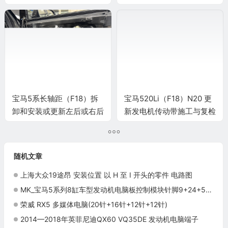
车门槛护板施工与复检标准
标准
宝马5系长轴距（F18）拆
宝马520Li（F18）N20 更
卸和安装或更新左后或右后
新发电机传动带施工与复检
车顶柱饰件施工与复检标准
标准
随机文章
上海大众19途昂 安装位置 以 H 至 I 开头的零件 电路图
MK_宝马5系列8缸车型发动机电脑板控制模块针脚9+24+52+40+9针 端子图
荣威 RX5 多媒体电脑(20针+16针+12针+12针)
2014—2018年英菲尼迪QX60 VQ35DE 发动机电脑端子