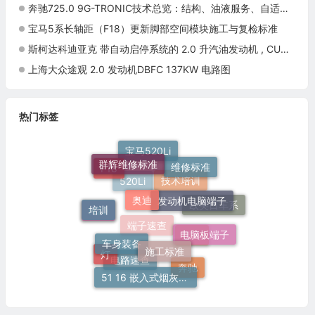
奔驰725.0 9G-TRONIC技术总览：结构、油液服务、自适应与诊断
宝马5系长轴距（F18）更新脚部空间模块施工与复检标准
斯柯达科迪亚克 带自动启停系统的 2.0 升汽油发动机 , CUG,CUGA 电路图
上海大众途观 2.0 发动机DBFC 137KW 电路图
热门标签
群辉维修标准
宝马520Li
维修标准
F18
奥迪
发动机电脑端子
技术培训
培训
520Li
欧美日车系
N20
车身装备
电脑板端子
施工标准
端子速查
宝马
灯
奔驰
51 16 嵌入式烟灰缸托架
电路速查