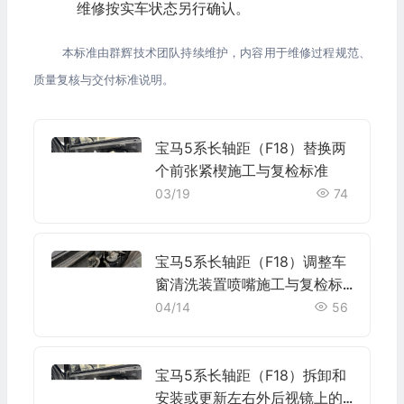
维修按实车状态另行确认。
本标准由群辉技术团队持续维护，内容用于维修过程规范、
质量复核与交付标准说明。
宝马5系长轴距（F18）替换两
个前张紧楔施工与复检标准
03/19
74
宝马5系长轴距（F18）调整车
窗清洗装置喷嘴施工与复检标
准
04/14
56
宝马5系长轴距（F18）拆卸和
安装或更新左右外后视镜上的