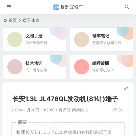
群辉宜修车
首页
端子速查
文档手册
修车笔记
综合维修资料
分享记录修车过程
技术培训
编程诊断
汽车维修自学
诊断系统软件
长安1.3L JL476QL发动机(81针)端子
2024年1月28日 13:20:00
肖师傅
阅读模式
89
摘要
整理长安1.3L JL476QL发动机(81针)相关端子资