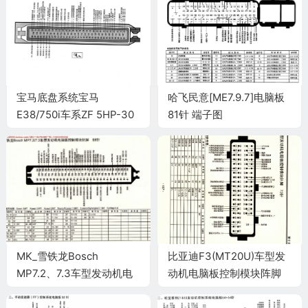
宝马底盘系统宝马
哈飞民意[ME7.9.7]电脑板
E38/750i车系ZF 5HP-30
81针 端子图
五档自动变速器控制系统电
脑板88针端子
MK_雪铁龙Bosch
比亚迪F3(MT20U)车型发
MP7.2、7.3车型发动机电
动机电脑板控制模块阵脚
脑板控制模块针脚88针 端
73针 端子图
子图