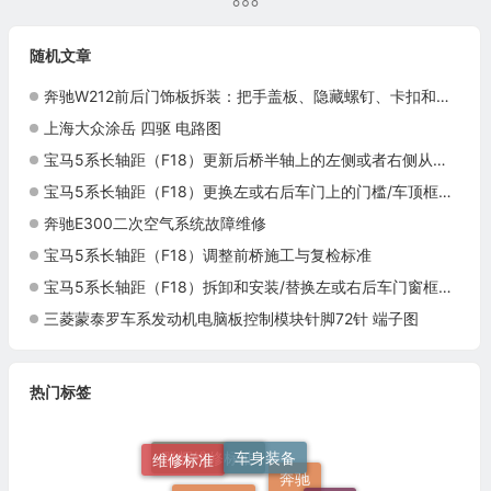
随机文章
奔驰W212前后门饰板拆装：把手盖板、隐藏螺钉、卡扣和拉索连接
上海大众涂岳 四驱 电路图
宝马5系长轴距（F18）更新后桥半轴上的左侧或者右侧从动法兰施工与复检标准
宝马5系长轴距（F18）更换左或右后车门上的门槛/车顶框行李架密封件施工与复检标准
奔驰E300二次空气系统故障维修
宝马5系长轴距（F18）调整前桥施工与复检标准
宝马5系长轴距（F18）拆卸和安装/替换左或右后车门窗框上的装饰框施工与复检标准
三菱蒙泰罗车系发动机电脑板控制模块针脚72针 端子图
热门标签
车身装备
维修标准
群辉维修标准
电路速查