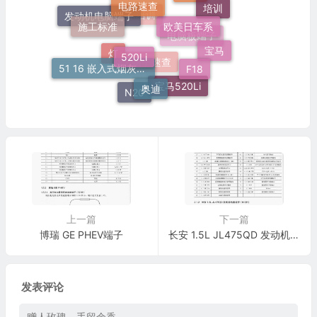
奔驰
培训
欧美日车系
施工标准
发动机电脑端子
技术培训
520Li
电脑板端子
宝马
F18
51 16 嵌入式烟灰缸托架
灯
端子速查
奥迪
宝马520Li
N20
上一篇
下一篇
博瑞 GE PHEV端子
长安 1.5L JL475QD 发动机电脑端子(64针)端子
发表评论