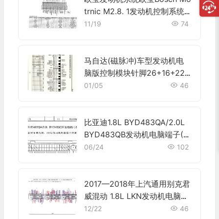
trnic M2.8. 1发动机控制系统
电脑板55针(2.5L、3.0L)端子
11/19
74
马自达(磁脉冲)车型发动机电
脑版控制模块针脚26+16+22
针 端子图
01/05
46
比亚迪1.8L BYD483QA/2.0L
BYD483QB发动机电脑端子(8
1针)
06/24
102
2017—2018年上汽通用别克君
威混动 1.8L LKN发动机电脑端
子
12/22
46