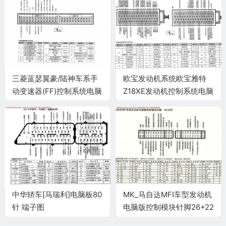
三菱蓝瑟翼豪/陆神车系手
欧宝发动机系统欧宝雅特
动变速器(FF)控制系统电脑
Z18XE发动机控制系统电脑
板52针端子
板64+64针端子
中华轿车[马瑞利]电脑板80
MK_马自达MFI车型发动机
针 端子图
电脑版控制模块针脚26+22
针 端子图