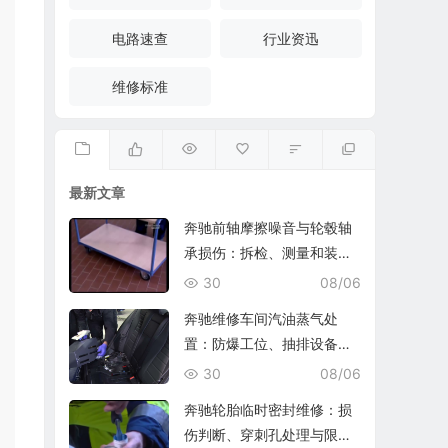
电路速查
行业资迅
维修标准
最新文章
奔驰前轴摩擦噪音与轮毂轴
承损伤：拆检、测量和装复
复查
30
08/06
奔驰维修车间汽油蒸气处
置：防爆工位、抽排设备与
燃油收集
30
08/06
奔驰轮胎临时密封维修：损
伤判断、穿刺孔处理与限速