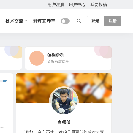
用户注册
用户中心
我要投稿
技术交流
群辉宜养车
登录
注册
编程诊断
诊断系统软件
肖师傅
“修好一台车不难，难的是用更低的成本去完