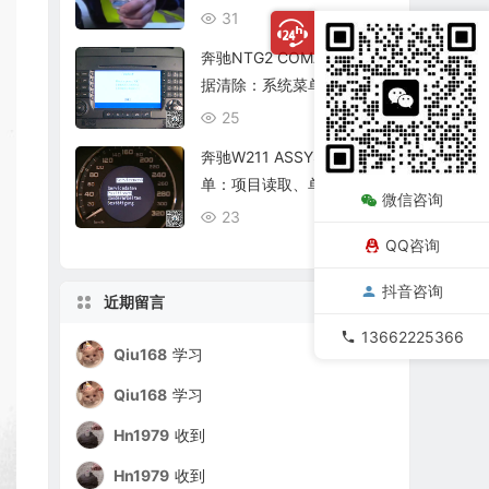
复查
31
08/06
奔驰NTG2 COMAND个人数
据清除：系统菜单、恢复出
厂与结果确认
25
08/06
奔驰W211 ASSYST保养菜
单：项目读取、单项确认与
微信咨询
复位核查
23
08/06
QQ咨询
抖音咨询
近期留言
13662225366
Qiu168
学习
Qiu168
学习
Hn1979
收到
Hn1979
收到