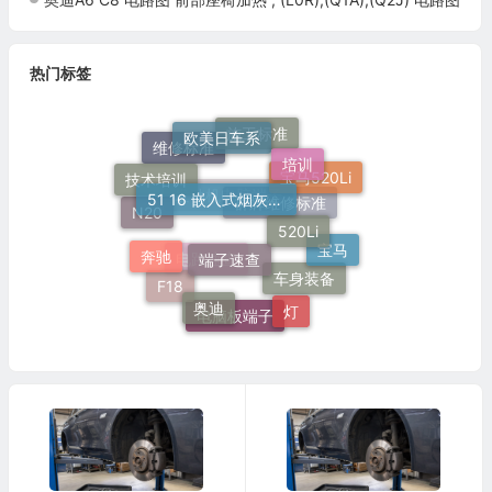
热门标签
欧美日车系
施工标准
培训
维修标准
技术培训
51 16 嵌入式烟灰缸托架
宝马520Li
520Li
发动机电脑端子
N20
群辉维修标准
端子速查
奔驰
宝马
电路速查
车身装备
F18
奥迪
灯
电脑板端子