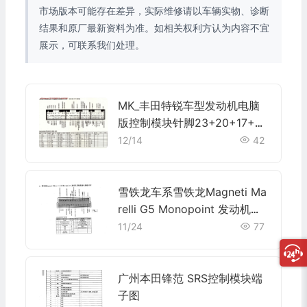
市场版本可能存在差异，实际维修请以车辆实物、诊断
结果和原厂最新资料为准。如相关权利方认为内容不宜
展示，可联系我们处理。
MK_丰田特锐车型发动机电脑
版控制模块针脚23+20+17+22
针 端子图
12/14
42
雪铁龙车系雪铁龙Magneti Ma
relli G5 Monopoint 发动机控
制系统电脑板35针端子
11/24
77
广州本田锋范 SRS控制模块端
子图