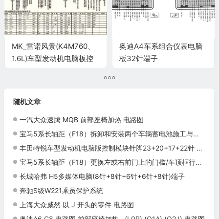
MK_雷诺风景(K4M760、
奥迪A4车系组合仪表电脑
1.6L)车型发动机电脑板控
板32针端子
制模块针脚32+48+48针
端子图
随机文章
一汽大众速腾 MQB 前部座椅加热 电路图
宝马5系长轴距（F18）拆卸和安装两个车辆蓄电池施工与复检标准
丰田特锐车型发动机电脑版控制模块针脚23+20+17+22针 端子图
宝马5系长轴距（F18）更换左或右前门上的门槛/车顶框行李架密封件施工与复检标准
长城哈弗 H5多媒体电脑(8针+8针+6针+6针+8针)端子
奔驰S级W221乘员保护系统
上海大众威然 以 J 开头的零件 电路图
奥迪A6 C8 电路图 前部座椅加热 , (L0R),(Q1A),(Q2J) 电路图