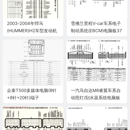
2003-2004年悍马
雪佛兰景程V-car车系电子
(HUMMER)H2车型发动机
制动系统(EBCM)电脑板37
电脑板控制A模块针脚80针
针端子
端子图
众泰T500多媒体电脑(8针
一汽马自达M6睿翼车系自
+8针+20针)端子
动照灯/刮水器系统电脑板
24针端子