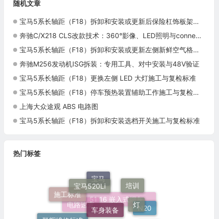
随机文章
宝马5系长轴距（F18）拆卸和安装或更新后保险杠饰板架梁施工与复检标准
奔驰C/X218 CLS改款技术：360°影像、LED照明与connect me
宝马5系长轴距（F18）拆卸和安装或更新左侧新鲜空气格栅施工与复检标准
奔驰M256发动机ISG拆装：专用工具、对中安装与48V验证
宝马5系长轴距（F18）更换左侧 LED 大灯施工与复检标准
宝马5系长轴距（F18）停车预热装置辅助工作施工与复检标准
上海大众途观 ABS 电路图
宝马5系长轴距（F18）拆卸和安装选档开关施工与复检标准
热门标签
宝马520Li
宝马
培训
施工标准
灯
车身装备
51 16 嵌入式烟灰缸托架
N20
群辉维修标准
电路速查