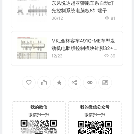
东风悦达起亚狮跑车系自动灯
光控制系统电脑板8针端子
06/12
81
MK_金杯客车491Q-ME车型发
动机电脑版控制模块针脚32+3
2针 端子图
12/23
39
我的微信
我的微信公众号
微信扫一扫
微信扫一扫