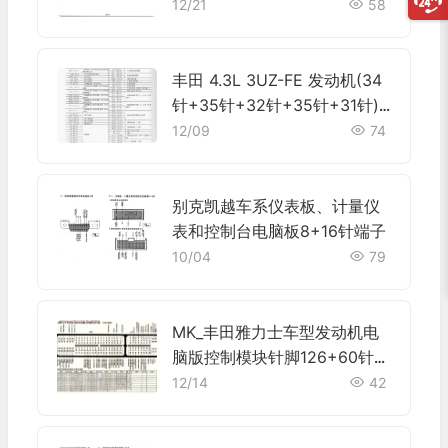
12/21
58
丰田 4.3L 3UZ-FE 发动机(34
针+35针+32针+35针+31针)
端子
12/09
74
别克凯越车系仪表板、计量仪
表和控制台电脑板8+16针端子
10/04
79
MK_丰田雅力士车型发动机电
脑版控制模块针脚126+60针
端子图
12/14
42