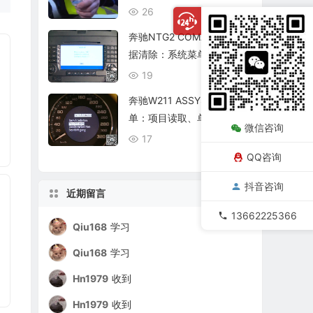
复查
26
08/06
奔驰NTG2 COMAND个人数
据清除：系统菜单、恢复出
厂与结果确认
19
08/06
奔驰W211 ASSYST保养菜
单：项目读取、单项确认与
微信咨询
复位核查
17
08/06
QQ咨询
抖音咨询
近期留言
13662225366
Qiu168
学习
Qiu168
学习
Hn1979
收到
Hn1979
收到