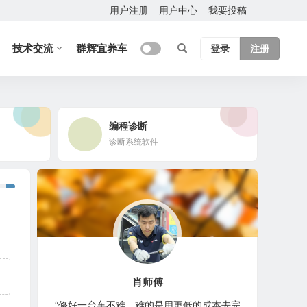
用户注册
用户中心
我要投稿
技术交流
群辉宜养车
登录
注册
编程诊断
诊断系统软件
肖师傅
“修好一台车不难，难的是用更低的成本去完