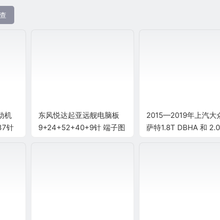
查
动机
东风悦达起亚远舰电脑板
2015—2019年上汽大
37针
9+24+52+40+9针 端子图
萨特1.8T DBHA 和 2.
动机电脑端子