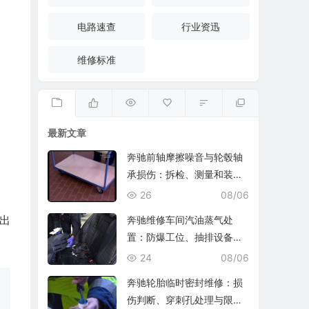
电路速查
行业资迅
维修标准
最新文章
奔驰前轴摩擦噪音与轮毂轴
承损伤：拆检、测量和装复
复查
26
08/06
出
奔驰维修车间汽油蒸气处
置：防爆工位、抽排设备与
燃油收集
24
08/06
奔驰轮胎临时密封维修：损
伤判断、穿刺孔处理与限速