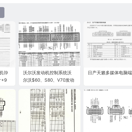
机(9
沃尔沃发动机控制系统沃
日产天籁多媒体电脑端
针+9
尔沃$60、S80、V70发动
机控制系统电脑板70+50
针(2007款)端子