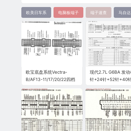
欧美日车系
电脑板端子
端子速查
马自达
欧宝底盘系统Vectra-
现代2.7L G6BA 发动
B/AF13-11/17/20/22四档
针+24针+52针+40
自动变速器端子
针)端子