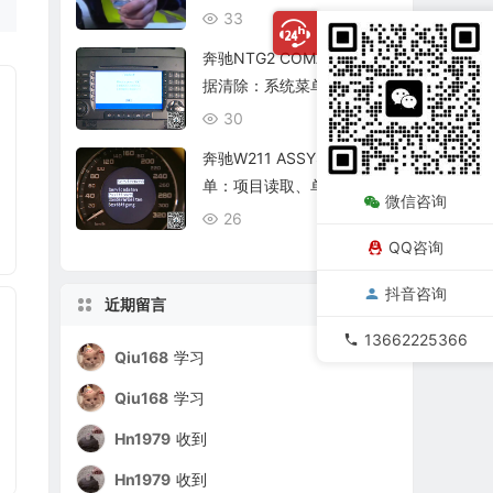
复查
33
08/06
奔驰NTG2 COMAND个人数
据清除：系统菜单、恢复出
厂与结果确认
30
08/06
奔驰W211 ASSYST保养菜
单：项目读取、单项确认与
微信咨询
复位核查
26
08/06
QQ咨询
抖音咨询
近期留言
13662225366
Qiu168
学习
Qiu168
学习
Hn1979
收到
Hn1979
收到