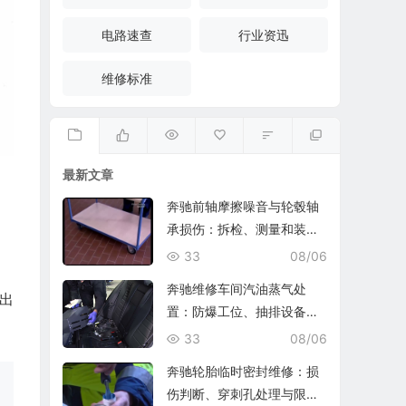
电路速查
行业资迅
维修标准
最新文章
奔驰前轴摩擦噪音与轮毂轴
承损伤：拆检、测量和装复
复查
33
08/06
奔驰维修车间汽油蒸气处
出
置：防爆工位、抽排设备与
燃油收集
33
08/06
奔驰轮胎临时密封维修：损
伤判断、穿刺孔处理与限速