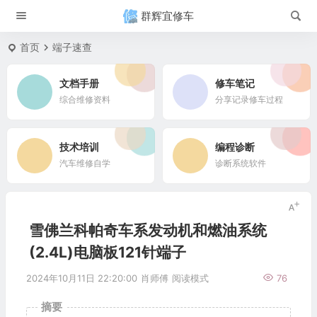
群辉宜修车
首页
端子速查
文档手册
修车笔记
综合维修资料
分享记录修车过程
技术培训
编程诊断
汽车维修自学
诊断系统软件
雪佛兰科帕奇车系发动机和燃油系统
(2.4L)电脑板121针端子
2024年10月11日 22:20:00
肖师傅
阅读模式
76
摘要