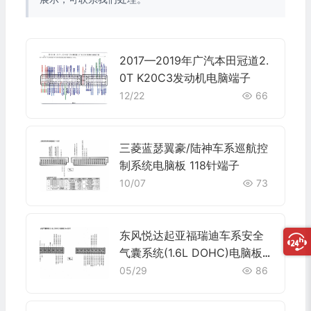
2017—2019年广汽本田冠道2.
0T K20C3发动机电脑端子
12/22
66
三菱蓝瑟翼豪/陆神车系巡航控
制系统电脑板 118针端子
10/07
73
东风悦达起亚福瑞迪车系安全
气囊系统(1.6L DOHC)电脑板2
4+32针端子
05/29
86