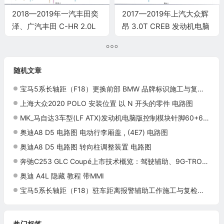
2018—2019年一汽丰田奕
2017—2019年上汽大众辉
泽、广汽丰田 C-HR 2.0L
昂 3.0T CREB 发动机电脑
M20A-FKS发动机电脑端
端子
子
随机文章
宝马5系长轴距（F18）更换前部 BMW 品牌标识施工与复检标准
上海大众2020 POLO 安装位置 以 N 开头的零件 电路图
MK_马自达3车型(LF ATX)发动机电脑版控制模块针脚60+60针 端子图
奥迪A8 D5 电路图 电动行李厢盖 , (4E7) 电路图
奥迪A8 D5 电路图 转向柱调整装置 电路图
奔驰C253 GLC Coupé上市技术概览：驾驶辅助、9G-TRONIC与插电混动
奥迪 A4L 隐藏 教程 带MMI
宝马5系长轴距（F18）驻车距离报警辅助工作施工与复检标准
热门标签