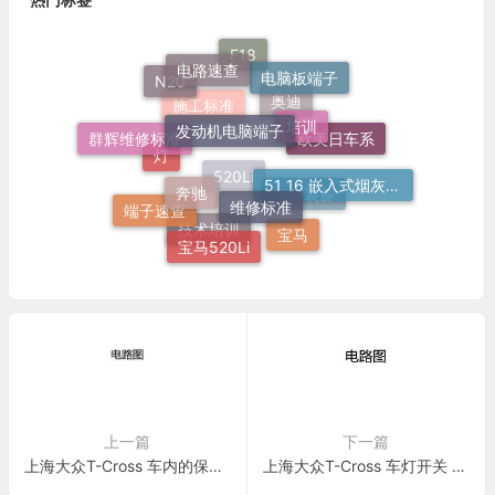
电路速查
F18
电脑板端子
N20
发动机电脑端子
培训
奥迪
群辉维修标准
施工标准
欧美日车系
灯
奔驰
51 16 嵌入式烟灰缸托架
维修标准
520Li
端子速查
车身装备
宝马
宝马520Li
技术培训
上一篇
下一篇
上海大众T-Cross 车内的保险丝 电路图
上海大众T-Cross 车灯开关 电路图