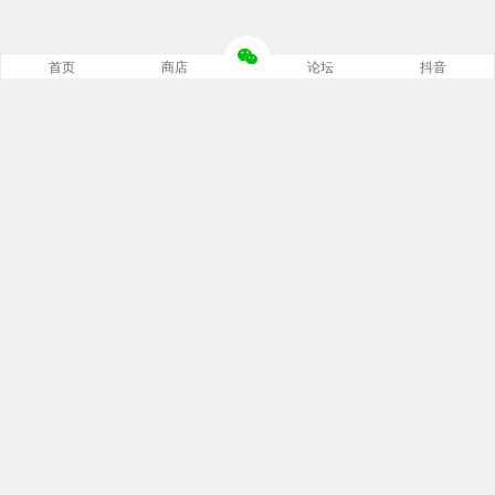
首页
商店
论坛
抖音
推荐栏目
修车笔记
技术培训
编程诊断