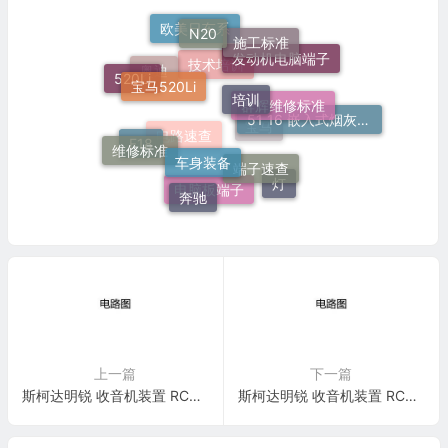
N20
欧美日车系
施工标准
宝马520Li
发动机电脑端子
520Li
培训
奥迪
技术培训
群辉维修标准
51 16 嵌入式烟灰缸托架
维修标准
车身装备
宝马
F18
端子速查
电路速查
灯
奔驰
电脑板端子
上一篇
下一篇
斯柯达明锐 收音机装置 RCD 510 电路图
斯柯达明锐 收音机装置 RCN 110 电路图