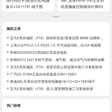
现代特拉卡(柴油共轨)电脑
MK_雷诺Fenix 5车型发动
板3l+24+17针 端子图
机电脑板控制模块针脚55
针 端子图
随机文章
宝马5系长轴距（F18）拆卸和安装/更换后部 BMW 品牌标识施工与复检标准
上海大众POLO 1.5 PQ25 1.5 升汽油发动机 , DLXA 电路图
奔驰S500(W222)拆缷卸/安装发电机
奔驰W212 NGT天然气系统：储气瓶、减压供气与双燃料诊断
宝马5系长轴距（F18）更新后部上部连接件施工与复检标准
广汽55-51SN五速自动变速器(24针+26针)
奥迪A6L车系自动空调系统电脑板16+12+20+16针端子
宝马5系长轴距（F18）装入/更新脚垫施工与复检标准
热门标签