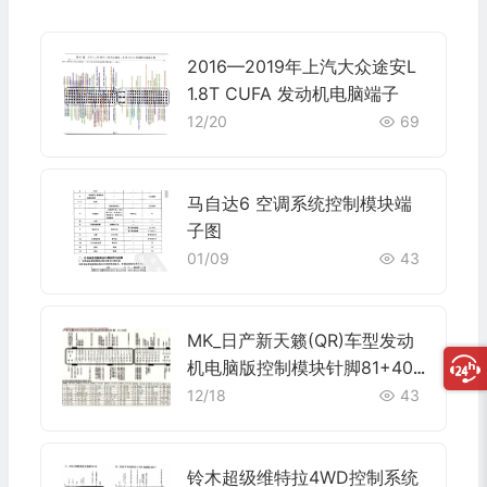
2016—2019年上汽大众途安L
1.8T CUFA 发动机电脑端子
12/20
69
马自达6 空调系统控制模块端
子图
01/09
43
MK_日产新天籁(QR)车型发动
机电脑版控制模块针脚81+40
针 端子图
12/18
43
铃木超级维特拉4WD控制系统