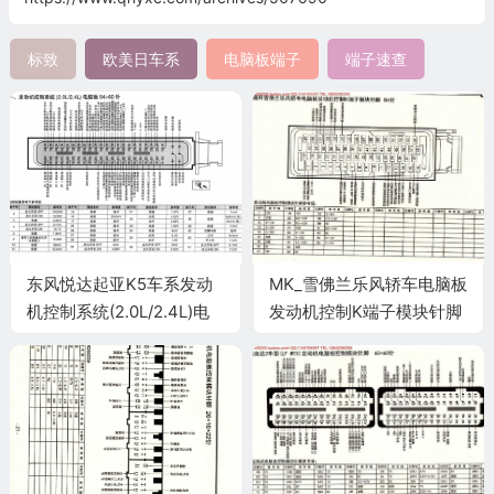
标致
欧美日车系
电脑板端子
端子速查
东风悦达起亚K5车系发动
MK_雪佛兰乐风轿车电脑板
机控制系统(2.0L/2.4L)电
发动机控制K端子模块针脚
脑板94+60针端子
64针 端子图