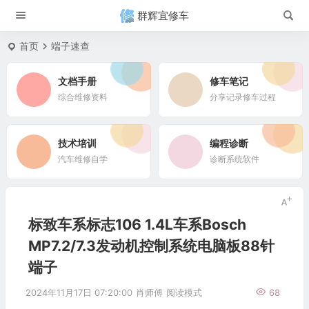
群辉宜修车
首页
端子速查
文档手册
修车笔记
综合维修资料
分享记录修车过程
技术培训
编程诊断
汽车维修自学
诊断系统软件
标致车系标志106 1.4L车系Bosch
MP7.2/7.3发动机控制系统电脑板88针
端子
2024年11月17日 07:20:00
肖师傅
阅读模式
68