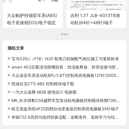
大众帕萨特领驭车系(ABS/
吉利 1.3T JLB-4G13TB发
电子差速锁EDS/电子稳定
动机(64针+48针)端子
系统ESP)端子
随机文章
宝马520Li（F18）N20 检查凸轮轴配气相位施工与复检标准
smart 453后窗清洗喷嘴拆装：扰流板释放、软管连接与喷射检查
大众途安车系发动机BPL(1.8T)控制系统电脑板121针(2005款)(续)端子
凯迪拉克CTS ABS 控制模块端子图
一汽大众速腾 MQB 接地设计 电路图
MK_长丰猎豹CS6越野车型发动机电脑板控制模块阵脚73针 端子图
欧宝底盘系统AF22四档自动变速器控制系统电脑板35针端子
奔驰722.9高挡与低挡切换适配：诊断条件、道路学习与结果确认