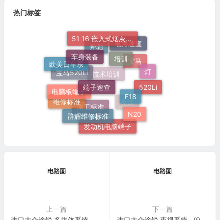
热门标签
51 16 嵌入式烟灰缸托架
电路速查
车身装备
培训
奔驰
欧美日车系
灯
宝马
端子速查
宝马520Li
电脑板端子
F18
技术培训
520Li
维修标准
群辉维修标准
奥迪
N20
施工标准
发动机电脑端子
上一篇
下一篇
进口大众途锐 多媒体系统 电路图
进口大众途锐 夜视系统 , (9R1) 电路图