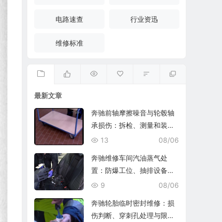
电路速查
行业资迅
维修标准
最新文章
奔驰前轴摩擦噪音与轮毂轴
承损伤：拆检、测量和装复
复查
13
08/06
奔驰维修车间汽油蒸气处
置：防爆工位、抽排设备与
燃油收集
9
08/06
奔驰轮胎临时密封维修：损
伤判断、穿刺孔处理与限速