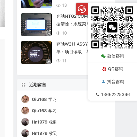
复查
13
08/06
奔驰NTG2 COMAND个人数
据清除：系统菜单、恢复出
厂与结果确认
10
08/06
奔驰W211 ASSYST保养菜
单：项目读取、单项确认与
微信咨询
复位核查
11
08/06
QQ咨询
抖音咨询
近期留言
13662225366
Qiu168
学习
Qiu168
学习
Hn1979
收到
Hn1979
收到