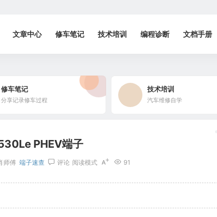
文章中心
修车笔记
技术培训
编程诊断
文档手册
修车笔记
技术培训
分享记录修车过程
汽车维修自学
530Le PHEV端子
肖师傅
端子速查
评论
阅读模式
91