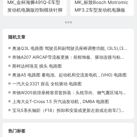
MK_金杯海狮491Q-E车型
MK_标致Bosch Motromic
发动机电脑版控制模块针脚
MP3.2车型发动机电脑板
35针 端子图
控制模块针脚55针 端子图
随机文章
奥迪Q3L 电路图 驾驶员和副驾驶员座椅调整功能, (3L5),(3PB),(3PE), 自 2018 年 6 月起 电路图
奔驰A207 AIRCAP导流板更换：前框饰板、驱动连接与粘接密封
斯柯达柯珞克 插头 电路图
奥迪A5 电路图 蓄电池、起动机和交流发电机 , (VH0) 电路图
一汽大众3321 探岳 全轮驱动 电路图
奔驰W205前排座椅靠背套拆装：头枕导向、侧气囊区域与饰套固定
上海大众T-Cross 1.5 升汽油发动机 , DMBA 电路图
宝马5系长轴距（F18）拆卸和安装或更新左前或右前车门饰件上的装饰条施工与复检标准
热门标签