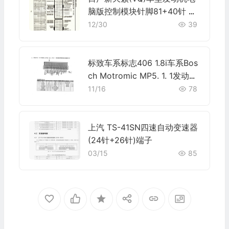
脑版控制模块针脚81+40针 端
子图
12/30
39
标致车系标志406 1.8i车系Bos
ch Motromic MP5. 1. 1发动机
控制系统电脑板55针端子
11/16
78
上汽 TS-41SN四速自动变速器
(24针+26针)端子
03/15
85