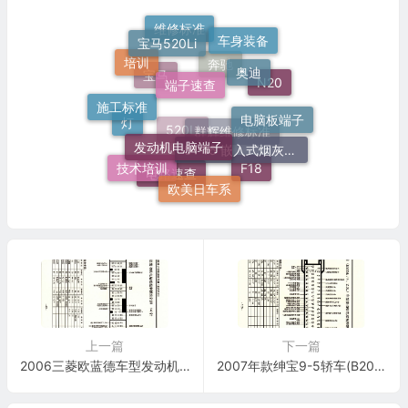
宝马520Li
维修标准
车身装备
奥迪
端子速查
培训
奔驰
施工标准
N20
宝马
电脑板端子
发动机电脑端子
51 16 嵌入式烟灰缸托架
灯
群辉维修标准
520Li
技术培训
F18
欧美日车系
电路速查
上一篇
下一篇
2006三菱欧蓝德车型发动机电脑板控制模块针脚146针 端子图
2007年款绅宝9-5轿车(B205E、F、2.0L)车型发动机电脑板控制模块针脚70针 端子图