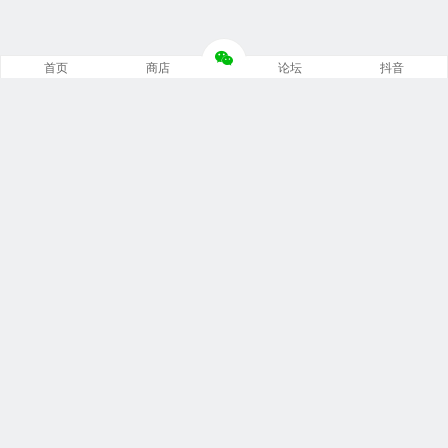
首页
商店
论坛
抖音
推荐栏目
修车笔记
技术培训
编程诊断