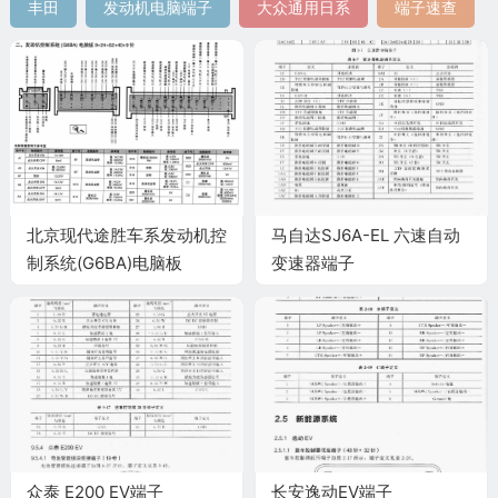
丰田
发动机电脑端子
大众通用日系
端子速查
北京现代途胜车系发动机控
马自达SJ6A-EL 六速自动
制系统(G6BA)电脑板
变速器端子
9+24+52+40+9针端子
众泰 E200 EV端子
长安逸动EV端子